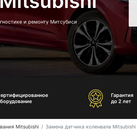
Mitsubishi
агностике и ремонту Митсубиси
Сертифицированное
Гарантия
борудование
до 2 лет
ания Mitsubishi
Замена датчика коленвала Mitsubishi