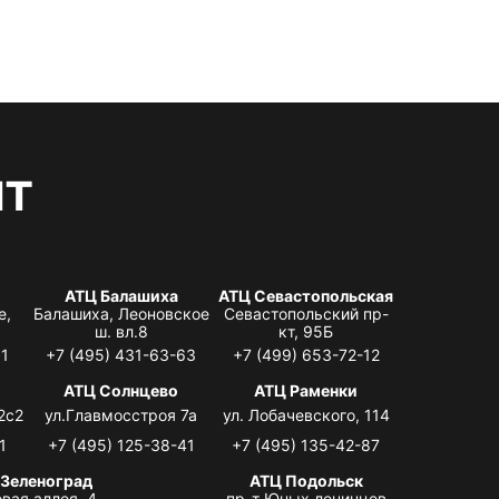
нт
АТЦ Балашиха
АТЦ Севастопольская
е,
Балашиха, Леоновское
Севастопольский пр-
ш. вл.8
кт, 95Б
31
+7 (495) 431-63-63
+7 (499) 653-72-12
АТЦ Солнцево
АТЦ Раменки
2с2
ул.Главмосстроя 7а
ул. Лобачевского, 114
1
+7 (495) 125-38-41
+7 (495) 135-42-87
 Зеленоград
АТЦ Подольск
вая аллея, 4,
пр-т Юных ленинцев