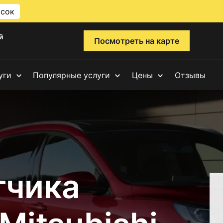
исок
й
Посмотреть на карте
уги
Популярные услуги
Цены
Отзывы
тчика