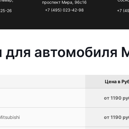
проспект Мира, 96с16
+7 (495) 023-42-98
-25-26
+7 (4
 для автомобиля M
Цена в Руб
от 1190 ру
itsubishi
от 1190 ру