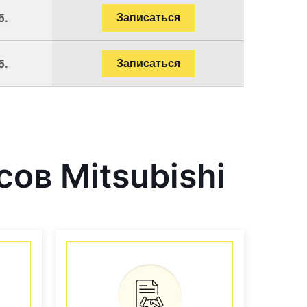
б.
Записаться
б.
Записаться
ов Mitsubishi