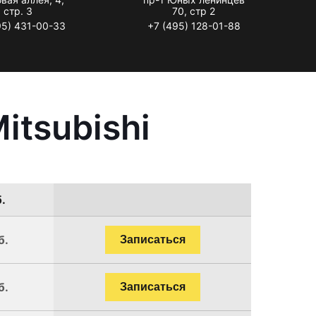
стр. 3
70, стр 2
95) 431-00-33
+7 (495) 128-01-88
itsubishi
.
б.
Записаться
б.
Записаться