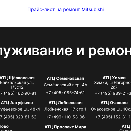
Прайс-лист на ремонт Mitsubishi
луживание и ремо
АТЦ Щёлковская
АТЦ Химки
АТЦ Семеновская
Байкальская ул.,
Химки, ш Нагорно
Семёновский пер, 4А
1/3с12
2к7
+7 (495) 085-74-61
7 (495) 162-90-81
+7 (495) 989-21-
АТЦ Алтуфьево
АТЦ Лобненская
АТЦ Очаково
туфьевское ш., 48к4
Лобненская, 17 стр.1
Очаковское ш., 10к
7 (495) 023-81-52
+7 (499) 110-53-06
+7 (495) 152-31-1
лово
АТЦ
АТЦ Проспект Мира
львар,
Сосно