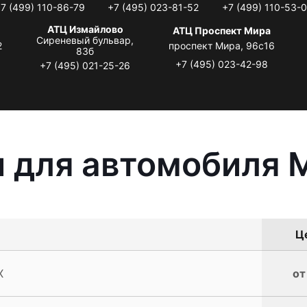
7 (499) 110-86-79
+7 (495) 023-81-52
+7 (499) 110-53-
АТЦ Измайлово
АТЦ Проспект Мира
Сиреневый бульвар,
2
проспект Мира, 96с16
83б
+7 (495) 023-42-98
+7 (495) 021-25-26
 для автомобиля M
Це
X
от