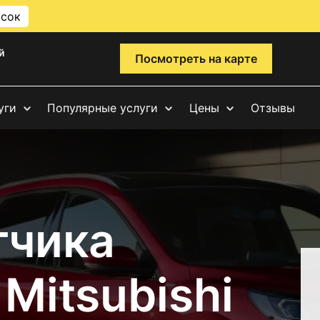
исок
й
Посмотреть на карте
уги
Популярные услуги
Цены
Отзывы
тчика
Mitsubishi