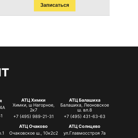
Записаться
нт
АТЦ Химки
АТЦ Балашиха
я
Химки, ш Нагорное,
Балашиха, Леоновское
 4А
2к7
ш. вл.8
61
+7 (495) 989-21-31
+7 (495) 431-63-63
я
АТЦ Очаково
АТЦ Солнцево
.1
Очаковское ш., 10к2с2
ул.Главмосстроя 7а