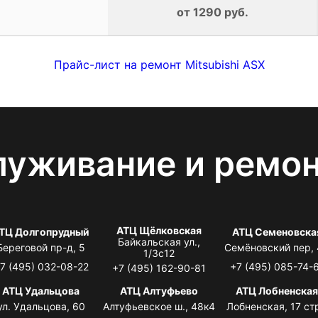
от 1290 руб.
Прайс-лист на ремонт Mitsubishi ASX
луживание и ремо
АТЦ Щёлковская
ТЦ Долгопрудный
АТЦ Семеновска
Байкальская ул.,
Береговой пр-д, 5
Семёновский пер,
1/3с12
7 (495) 032-08-22
+7 (495) 085-74-
+7 (495) 162-90-81
АТЦ Удальцова
АТЦ Алтуфьево
АТЦ Лобненска
ул. Удальцова, 60
Алтуфьевское ш., 48к4
Лобненская, 17 стр