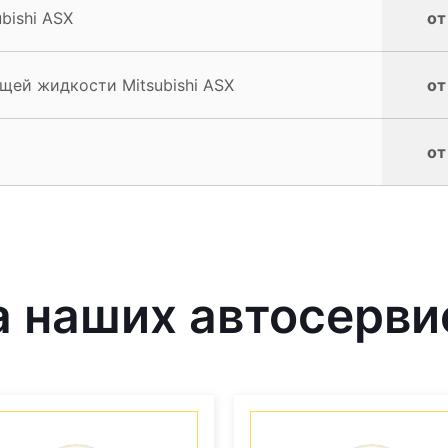
bishi ASX
от
ей жидкости Mitsubishi ASX
от
от
наших автосервис