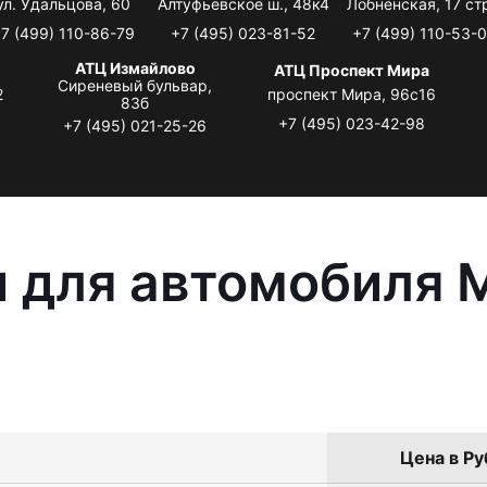
ул. Удальцова, 60
Алтуфьевское ш., 48к4
Лобненская, 17 стр
7 (499) 110-86-79
+7 (495) 023-81-52
+7 (499) 110-53-
АТЦ Измайлово
АТЦ Проспект Мира
Сиреневый бульвар,
2
проспект Мира, 96с16
83б
+7 (495) 023-42-98
+7 (495) 021-25-26
 для автомобиля M
Цена в Ру