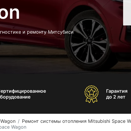
on
агностике и ремонту Митсубиси
Сертифицированное
Гарантия
борудование
до 2 лет
e Wagon
Ремонт системы отопления Mitsubishi Space 
Space Wagon