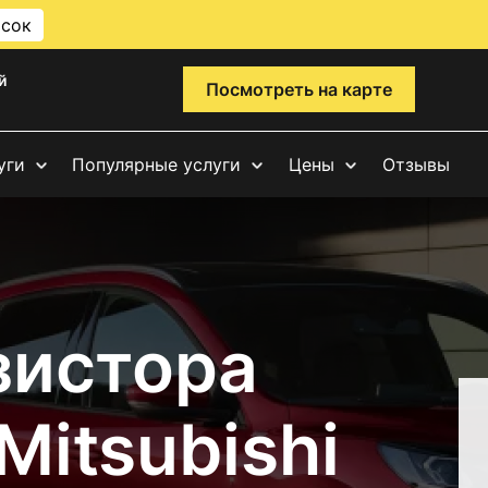
исок
й
Посмотреть на карте
уги
Популярные услуги
Цены
Отзывы
зистора
Mitsubishi