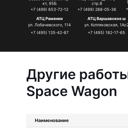
кт, 95Б
стр.8
+
+7 (499) 653-72-12
+7 (499) 288-05-36
АТЦ Раменки
АТЦ Варшавское ш
ул. Лобачевского, 114
ул. Котляковская, 1Ас
+7 (495) 135-42-87
+7 (495) 182-17-65
Другие работы
Space Wagon
Наименование