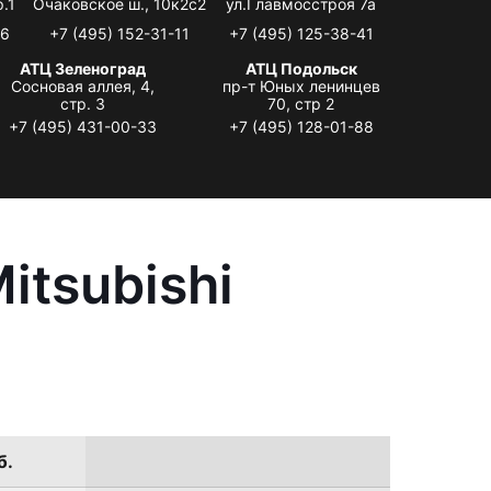
.1
Очаковское ш., 10к2с2
ул.Главмосстроя 7а
06
+7 (495) 152-31-11
+7 (495) 125-38-41
АТЦ Зеленоград
АТЦ Подольск
Сосновая аллея, 4,
пр-т Юных ленинцев
стр. 3
70, стр 2
+7 (495) 431-00-33
+7 (495) 128-01-88
itsubishi
б.