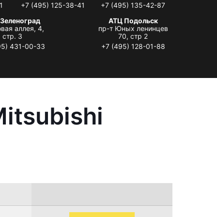
1
+7 (495) 125-38-41
+7 (495) 135-42-87
 Зеленоград
АТЦ Подольск
вая аллея, 4,
пр-т Юных ленинцев
стр. 3
70, стр 2
95) 431-00-33
+7 (495) 128-01-88
itsubishi