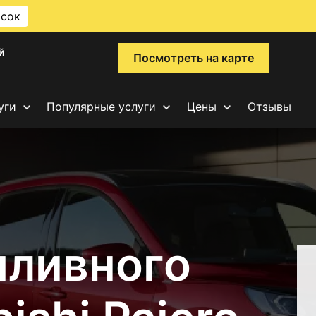
исок
й
Посмотреть на карте
уги
Популярные услуги
Цены
Отзывы
пливного