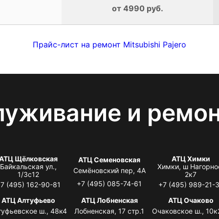
от 4990 руб.
Прайс-лист на ремонт Mitsubishi Pajero
луживание и ремо
АТЦ Щёлковская
АТЦ Химки
АТЦ Семеновская
Байкальская ул.,
Химки, ш Нагорно
Семёновский пер, 4А
1/3с12
2к7
+7 (495) 085-74-61
7 (495) 162-90-81
+7 (495) 989-21-
АТЦ Алтуфьево
АТЦ Лобненская
АТЦ Очаково
туфьевское ш., 48к4
Лобненская, 17 стр.1
Очаковское ш., 10к