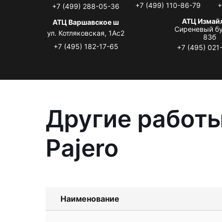
+7 (499) 110-86-79
+
+7 (499) 288-05-36
АТЦ Измай
АТЦ Варшавское ш
Сиреневый бу
ул. Котляковская, 1Ас2
83б
+7 (495) 182-17-65
+7 (495) 021
Другие работы
Pajero
Наименование