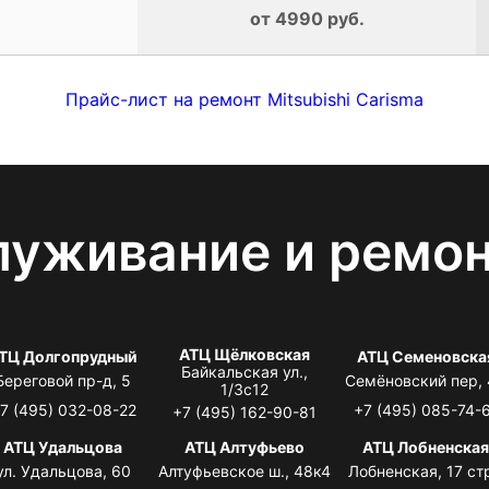
от 4990 руб.
Прайс-лист на ремонт Mitsubishi Carisma
луживание и ремо
АТЦ Щёлковская
ТЦ Долгопрудный
АТЦ Семеновска
Байкальская ул.,
Береговой пр-д, 5
Семёновский пер,
1/3с12
7 (495) 032-08-22
+7 (495) 085-74-
+7 (495) 162-90-81
АТЦ Удальцова
АТЦ Алтуфьево
АТЦ Лобненска
ул. Удальцова, 60
Алтуфьевское ш., 48к4
Лобненская, 17 стр