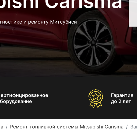
bishi Carisma
агностике и ремонту Митсубиси
Сертифицированное
Гарантия
борудование
до 2 лет
ma
Ремонт топливной системы Mitsubishi Carisma
За