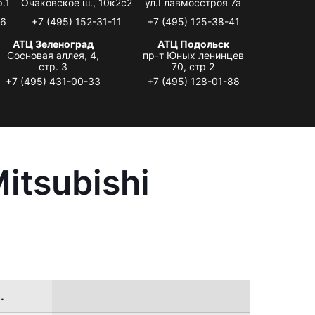
.1
Очаковское ш., 10к2с2
ул.Главмосстроя 7а
06
+7 (495) 152-31-11
+7 (495) 125-38-41
АТЦ Зеленоград
АТЦ Подольск
Сосновая аллея, 4,
пр-т Юных ленинцев
стр. 3
70, стр 2
+7 (495) 431-00-33
+7 (495) 128-01-88
itsubishi
.