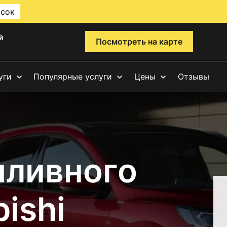
исок
й
Посмотреть на карте
уги
Популярные услуги
Цены
Отзывы
пливного
ishi