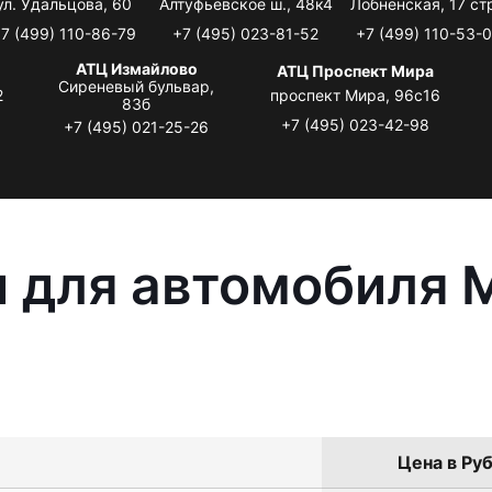
ул. Удальцова, 60
Алтуфьевское ш., 48к4
Лобненская, 17 стр
7 (499) 110-86-79
+7 (495) 023-81-52
+7 (499) 110-53-
АТЦ Измайлово
АТЦ Проспект Мира
Сиреневый бульвар,
2
проспект Мира, 96с16
83б
+7 (495) 023-42-98
+7 (495) 021-25-26
 для автомобиля M
Цена в Руб