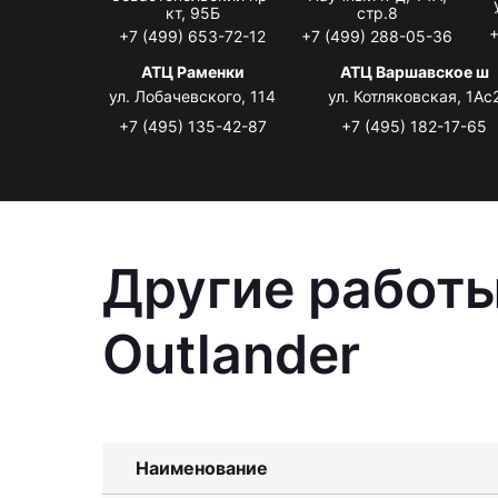
кт, 95Б
стр.8
+
+7 (499) 653-72-12
+7 (499) 288-05-36
АТЦ Раменки
АТЦ Варшавское ш
ул. Лобачевского, 114
ул. Котляковская, 1Ас
+7 (495) 135-42-87
+7 (495) 182-17-65
Другие работы
Outlander
Наименование