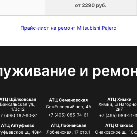
от 2290 руб.
Прайс-лист на ремонт Mitsubishi Pajero
луживание и ремо
АТЦ Щёлковская
АТЦ Химки
АТЦ Семеновская
Байкальская ул.,
Химки, ш Нагорно
Семёновский пер, 4А
1/3с12
2к7
+7 (495) 085-74-61
7 (495) 162-90-81
+7 (495) 989-21-
АТЦ Алтуфьево
АТЦ Лобненская
АТЦ Очаково
туфьевское ш., 48к4
Лобненская, 17 стр.1
Очаковское ш., 10к