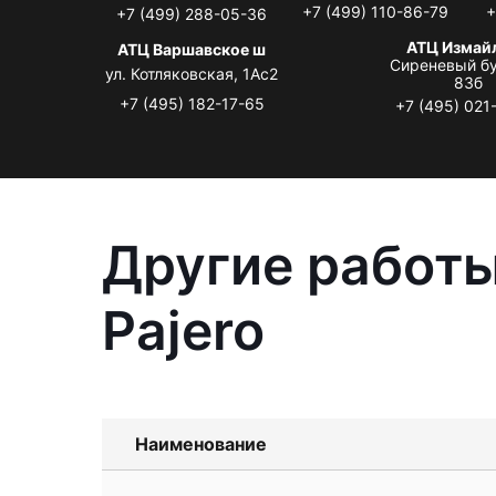
+7 (499) 110-86-79
+
+7 (499) 288-05-36
АТЦ Измай
АТЦ Варшавское ш
Сиреневый бу
ул. Котляковская, 1Ас2
83б
+7 (495) 182-17-65
+7 (495) 021
Другие работы
Pajero
Наименование