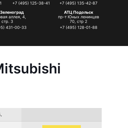
1
+7 (495) 125-38-41
+7 (495) 135-42-87
 Зеленоград
АТЦ Подольск
вая аллея, 4,
пр-т Юных ленинцев
стр. 3
70, стр 2
95) 431-00-33
+7 (495) 128-01-88
itsubishi
.