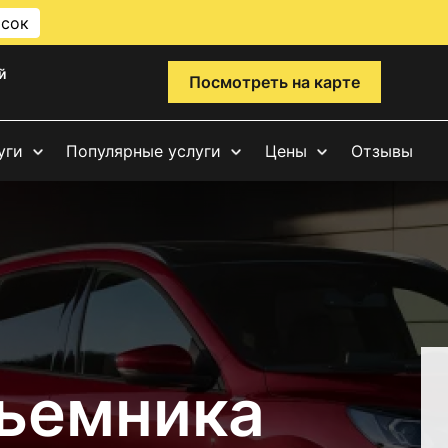
исок
й
Посмотреть на карте
уги
Популярные услуги
Цены
Отзывы
ъемника