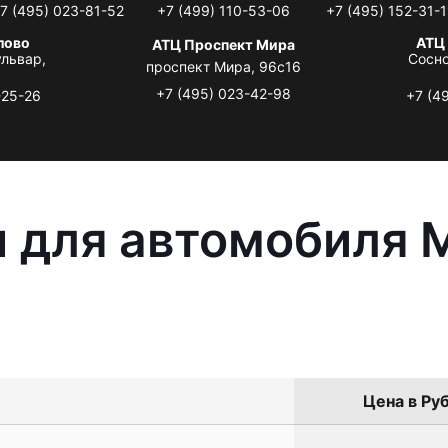
7 (495) 023-81-52
+7 (499) 110-53-06
+7 (495) 152-31-1
лово
АТЦ
АТЦ Проспект Мира
львар,
Сосно
проспект Мира, 96с16
+7 (495) 023-42-98
-25-26
+7 (4
 для автомобиля M
Цена в Руб