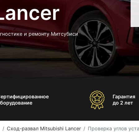
Lancer
агностике и ремонту Митсубиси
Сертифицированное
Гарантия
борудование
до 2 лет
Сход-развал Mitsubishi Lancer
Проверка углов уста