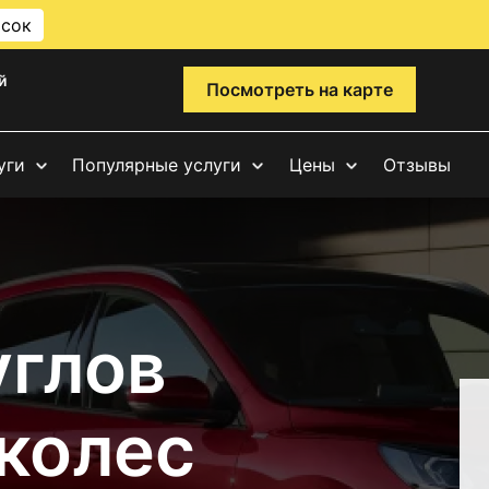
исок
й
Посмотреть на карте
уги
Популярные услуги
Цены
Отзывы
углов
 колес