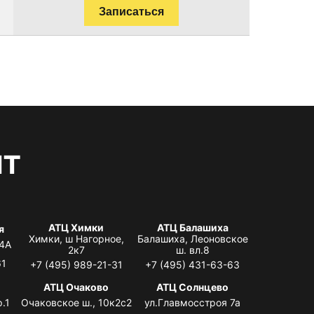
Записаться
нт
АТЦ Химки
АТЦ Балашиха
я
Химки, ш Нагорное,
Балашиха, Леоновское
 4А
2к7
ш. вл.8
61
+7 (495) 989-21-31
+7 (495) 431-63-63
я
АТЦ Очаково
АТЦ Солнцево
.1
Очаковское ш., 10к2с2
ул.Главмосстроя 7а