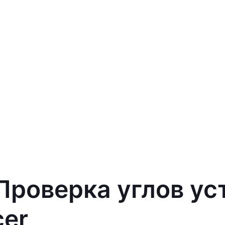
 Проверка углов ус
cer