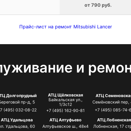
от 790 руб.
Прайс-лист на ремонт Mitsubishi Lancer
луживание и ремо
АТЦ Щёлковская
ТЦ Долгопрудный
АТЦ Семеновска
Байкальская ул.,
Береговой пр-д, 5
Семёновский пер,
1/3с12
7 (495) 032-08-22
+7 (495) 085-74-
+7 (495) 162-90-81
АТЦ Удальцова
АТЦ Алтуфьево
АТЦ Лобненска
ул. Удальцова, 60
Алтуфьевское ш., 48к4
Лобненская, 17 стр