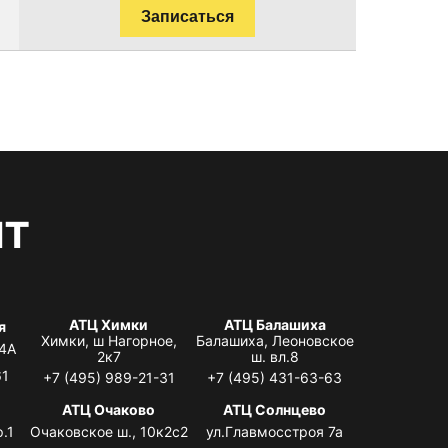
Записаться
нт
АТЦ Химки
АТЦ Балашиха
я
Химки, ш Нагорное,
Балашиха, Леоновское
 4А
2к7
ш. вл.8
61
+7 (495) 989-21-31
+7 (495) 431-63-63
я
АТЦ Очаково
АТЦ Солнцево
.1
Очаковское ш., 10к2с2
ул.Главмосстроя 7а