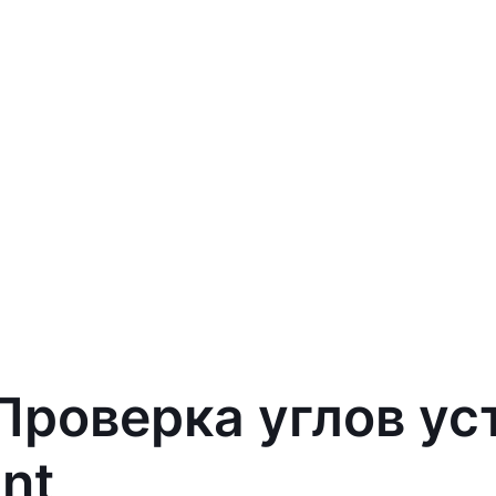
 Проверка углов ус
ant