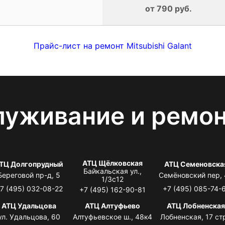
от 790 руб.
Прайс-лист на ремонт Mitsubishi Galant
луживание и ремо
АТЦ Щёлковская
ТЦ Долгопрудный
АТЦ Семеновска
Байкальская ул.,
Береговой пр-д, 5
Семёновский пер,
1/3с12
7 (495) 032-08-22
+7 (495) 085-74-
+7 (495) 162-90-81
АТЦ Удальцова
АТЦ Алтуфьево
АТЦ Лобненска
ул. Удальцова, 60
Алтуфьевское ш., 48к4
Лобненская, 17 стр