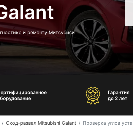
Galant
агностике и ремонту Митсубиси
Сертифицированное
Гарантия
борудование
до 2 лет
Сход-развал Mitsubishi Galant
Проверка углов устан