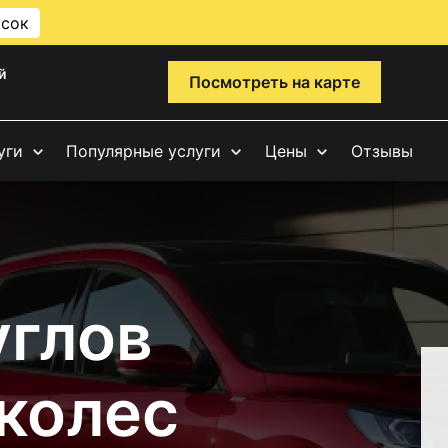
исок
й
Посмотреть на карте
уги
Популярные услуги
Цены
Отзывы
углов
 колес