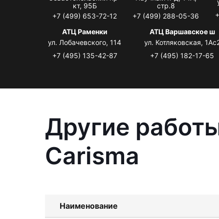
кт, 95Б
стр.8
+
+7 (499) 653-72-12
+7 (499) 288-05-36
АТЦ Раменки
АТЦ Варшавское ш
ул. Лобачевского, 114
ул. Котляковская, 1Ас
+7 (495) 135-42-87
+7 (495) 182-17-65
Другие работы
Carisma
Наименование