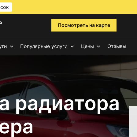
исок
й
Посмотреть на карте
уги
Популярные услуги
Цены
Отзывы
а радиатора
ера