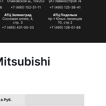
.1
Очаковское ш., 10к2с2
ул.Главмосстроя 7а
06
+7 (495) 152-31-11
+7 (495) 125-38-41
АТЦ Зеленоград
АТЦ Подольск
Сосновая аллея, 4,
пр-т Юных ленинцев
стр. 3
70, стр 2
+7 (495) 431-00-33
+7 (495) 128-01-88
itsubishi
в Руб.