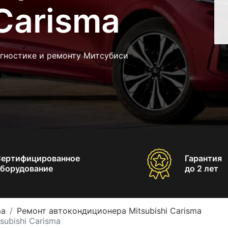
 Carisma
агностике и ремонту Митсубиси
Сертифицированное
Гарантия
борудование
до 2 лет
ma
Ремонт автокондиционера Mitsubishi Carisma
ubishi Carisma