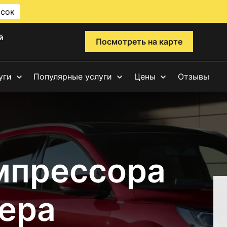
исок
й
Посмотреть на карте
уги
Популярные услуги
Цены
Отзывы
мпрессора
ера