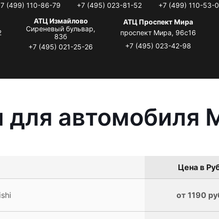
7 (499) 110-86-79
+7 (495) 023-81-52
+7 (499) 110-53-
АТЦ Измайлово
АТЦ Проспект Мира
Сиреневый бульвар,
2
проспект Мира, 96с16
83б
+7 (495) 023-42-98
+7 (495) 021-25-26
 для автомобиля M
Цена в Руб
shi
от 1190 ру