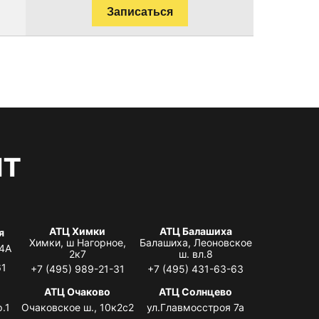
Записаться
нт
АТЦ Химки
АТЦ Балашиха
я
Химки, ш Нагорное,
Балашиха, Леоновское
 4А
2к7
ш. вл.8
61
+7 (495) 989-21-31
+7 (495) 431-63-63
я
АТЦ Очаково
АТЦ Солнцево
.1
Очаковское ш., 10к2с2
ул.Главмосстроя 7а