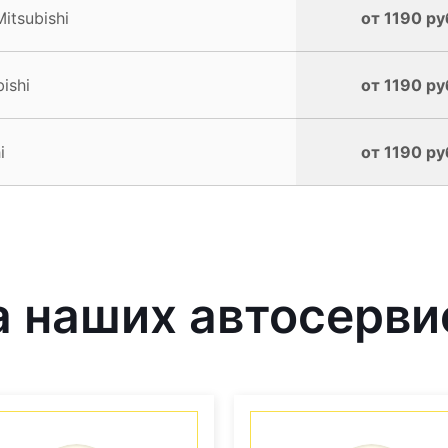
itsubishi
от 1190 ру
ishi
от 1190 ру
i
от 1190 ру
наших автосервис