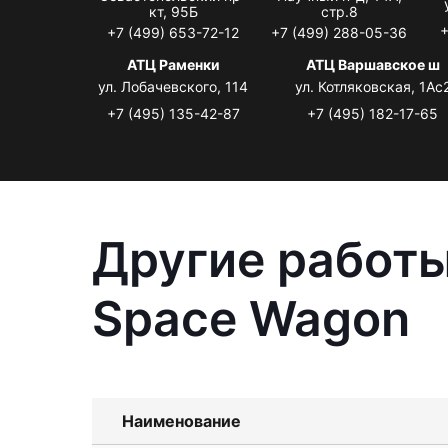
кт, 95Б
стр.8
+
+7 (499) 653-72-12
+7 (499) 288-05-36
АТЦ Раменки
АТЦ Варшавское ш
ул. Лобачевского, 114
ул. Котляковская, 1Ас
+7 (495) 135-42-87
+7 (495) 182-17-65
Другие работы
Space Wagon
Наименование