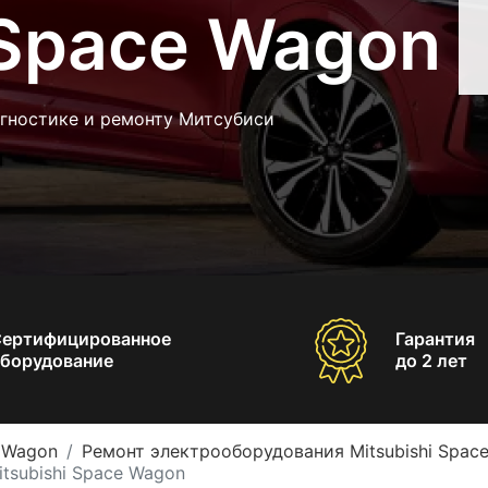
 Space Wagon
агностике и ремонту Митсубиси
Сертифицированное
Гарантия
борудование
до 2 лет
e Wagon
Ремонт электрооборудования Mitsubishi Spac
tsubishi Space Wagon