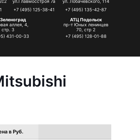
2с2
ул.Главмосстроя 7а
ул. Лобачевского, 114
1
+7 (495) 125-38-41
+7 (495) 135-42-87
 Зеленоград
АТЦ Подольск
вая аллея, 4,
пр-т Юных ленинцев
стр. 3
70, стр 2
95) 431-00-33
+7 (495) 128-01-88
itsubishi
на в Руб.