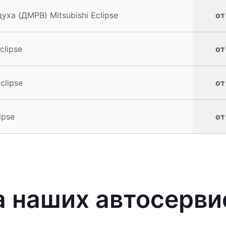
ха (ДМРВ) Mitsubishi Eclipse
от
clipse
от
clipse
от
ipse
от
наших автосервис