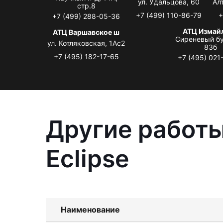
ул. Удальцова, 60
Ал
стр.8
+7 (499) 110-86-79
+
+7 (499) 288-05-36
АТЦ Измай
АТЦ Варшавское ш
Сиреневый бу
ул. Котляковская, 1Ас2
83б
+7 (495) 182-17-65
+7 (495) 021
Другие работы
Eclipse
Наименование