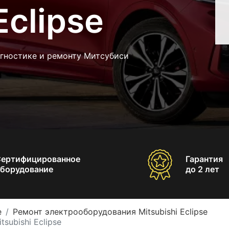
Eclipse
агностике и ремонту Митсубиси
Сертифицированное
Гарантия
борудование
до 2 лет
e
Ремонт электрооборудования Mitsubishi Eclipse
subishi Eclipse