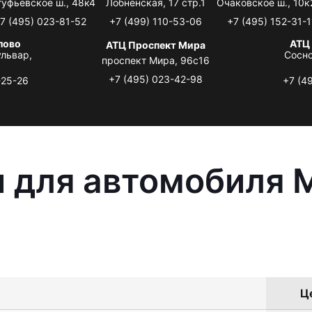
туфьевское ш., 48к4
Лобненская, 17 стр.1
Очаковское ш., 10к
7 (495) 023-81-52
+7 (499) 110-53-06
+7 (495) 152-31-1
лово
АТЦ
АТЦ Проспект Мира
львар,
Сосно
проспект Мира, 96с16
+7 (495) 023-42-98
-25-26
+7 (4
 для автомобиля M
Це