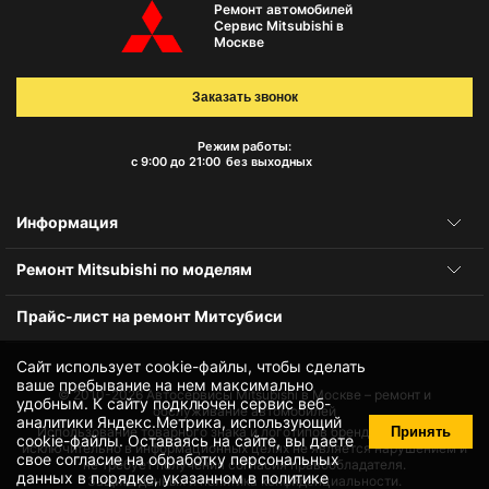
Ремонт автомобилей
Сервис Mitsubishi в
Москве
Заказать звонок
Режим работы:
с 9:00 до 21:00
без выходных
Информация
Ремонт Mitsubishi по моделям
Прайс-лист на ремонт Митсубиси
Сайт использует cookie-файлы, чтобы сделать
ваше пребывание на нем максимально
© 2010-2026
Автосервисы Mitsubishi в Москве – ремонт и
удобным. К cайту подключен сервис веб-
обслуживание автомобилей
аналитики Яндекс.Метрика, использующий
Принять
Использование товарного знака и логотипов бренда происходит
cookie-файлы
. Оставаясь на сайте, вы даете
исключительно в информационных целях не является нарушением и
свое
согласие на обработку персональных
не требует получения согласия правообладателя.
данных
в порядке, указанном в
политике
Защита данных и политика конфиденциальности.