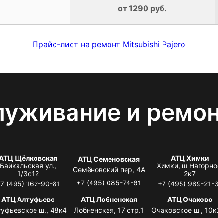
от 1290 руб.
Прайс-лист на ремонт Mitsubishi Pajero
луживание и ремо
АТЦ Щёлковская
АТЦ Химки
АТЦ Семеновская
Байкальская ул.,
Химки, ш Нагорно
Семёновский пер, 4А
1/3с12
2к7
+7 (495) 085-74-61
7 (495) 162-90-81
+7 (495) 989-21-
АТЦ Алтуфьево
АТЦ Лобненская
АТЦ Очаково
туфьевское ш., 48к4
Лобненская, 17 стр.1
Очаковское ш., 10к