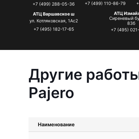
+7 (499) 110-86-79
+
+7 (499) 288-05-36
АТЦ Измай
АТЦ Варшавское ш
Сиреневый бу
ул. Котляковская, 1Ас2
83б
+7 (495) 182-17-65
+7 (495) 021
Другие работы
Pajero
Наименование