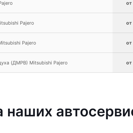
Pajero
от
subishi Pajero
от
tsubishi Pajero
от
ха (ДМРВ) Mitsubishi Pajero
от
наших автосервис