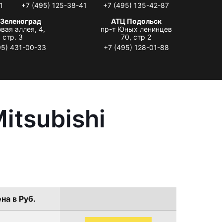
1
+7 (495) 125-38-41
+7 (495) 135-42-87
 Зеленоград
АТЦ Подольск
вая аллея, 4,
пр-т Юных ленинцев
стр. 3
70, стр 2
95) 431-00-33
+7 (495) 128-01-88
itsubishi
на в Руб.