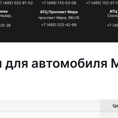
7 (495) 023-81-52
+7 (499) 110-53-06
+7 (495) 152-31-1
лово
АТЦ
АТЦ Проспект Мира
львар,
Сосно
проспект Мира, 96с16
+7 (495) 023-42-98
-25-26
+7 (4
 для автомобиля M
Це