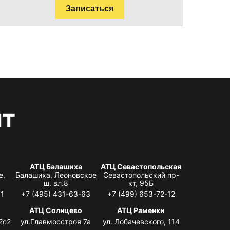
Записаться
нт
АТЦ Балашиха
АТЦ Севастопольская
е,
Балашиха, Леоновское
Севастопольский пр-
ш. вл.8
кт, 95Б
31
+7 (495) 431-63-63
+7 (499) 653-72-12
АТЦ Солнцево
АТЦ Раменки
2с2
ул.Главмосстроя 7а
ул. Лобачевского, 114