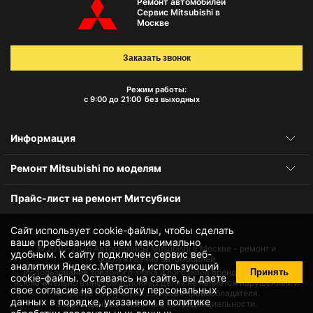
Ремонт автомобилей
Сервис Mitsubishi в
Москве
Заказать звонок
Режим работы:
с 9:00 до 21:00
без выходных
Информация
Ремонт Mitsubishi по моделям
Прайс-лист на ремонт Митсубиси
Сайт использует cookie-файлы, чтобы сделать
ваше пребывание на нем максимально
© 2010-2026
Автосервисы Mitsubishi в Москве – ремонт и
удобным. К cайту подключен сервис веб-
обслуживание автомобилей
аналитики Яндекс.Метрика, использующий
Принять
Использование товарного знака и логотипов бренда происходит
cookie-файлы
. Оставаясь на сайте, вы даете
исключительно в информационных целях не является нарушением и
свое
согласие на обработку персональных
не требует получения согласия правообладателя.
данных
в порядке, указанном в
политике
Защита данных и политика конфиденциальности.