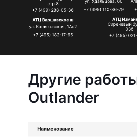
ул. Удальцова, 60
Ал
стр.8
+7 (499) 110-86-79
+
+7 (499) 288-05-36
АТЦ Измай
АТЦ Варшавское ш
Сиреневый бу
ул. Котляковская, 1Ас2
83б
+7 (495) 182-17-65
+7 (495) 021
Другие работы
Outlander
Наименование