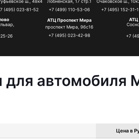
туфьевское ш., 48к4
Лобненская, 17 стр.1
Очаковское ш., 10к
7 (495) 023-81-52
+7 (499) 110-53-06
+7 (495) 152-31-1
лово
АТЦ
АТЦ Проспект Мира
львар,
Сосно
проспект Мира, 96с16
+7 (495) 023-42-98
-25-26
+7 (4
 для автомобиля M
Цена в Р