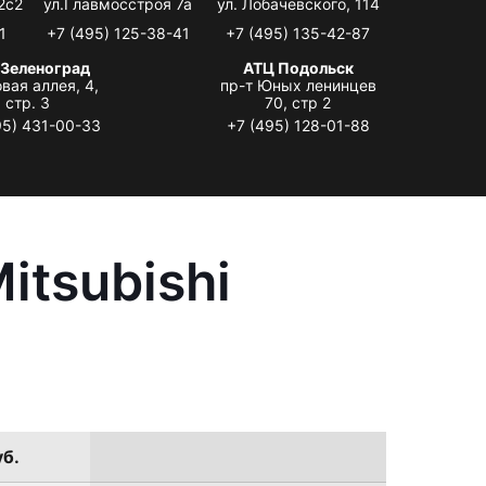
2с2
ул.Главмосстроя 7а
ул. Лобачевского, 114
1
+7 (495) 125-38-41
+7 (495) 135-42-87
 Зеленоград
АТЦ Подольск
вая аллея, 4,
пр-т Юных ленинцев
стр. 3
70, стр 2
95) 431-00-33
+7 (495) 128-01-88
itsubishi
уб.