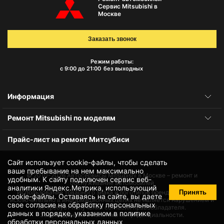
Сервис Mitsubishi в
Москве
Заказать звонок
Режим работы:
с 9:00 до 21:00
без выходных
Информация
Ремонт Mitsubishi по моделям
Прайс-лист на ремонт Митсубиси
Сайт использует cookie-файлы, чтобы сделать
ваше пребывание на нем максимально
© 2010-2026
Автосервисы Mitsubishi в Москве – ремонт и
удобным. К cайту подключен сервис веб-
обслуживание автомобилей
аналитики Яндекс.Метрика, использующий
Принять
Использование товарного знака и логотипов бренда происходит
cookie-файлы
. Оставаясь на сайте, вы даете
исключительно в информационных целях не является нарушением и
свое
согласие на обработку персональных
не требует получения согласия правообладателя.
данных
в порядке, указанном в
политике
Защита данных и политика конфиденциальности.
обработки персональных данных