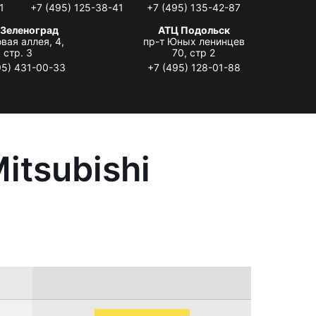
1
+7 (495) 125-38-41
+7 (495) 135-42-87
 Зеленоград
АТЦ Подольск
вая аллея, 4,
пр-т Юных ленинцев
стр. 3
70, стр 2
95) 431-00-33
+7 (495) 128-01-88
itsubishi