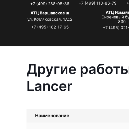
+7 (499) 110-86-79
+
+7 (499) 288-05-36
АТЦ Измай
АТЦ Варшавское ш
Сиреневый бу
ул. Котляковская, 1Ас2
83б
+7 (495) 182-17-65
+7 (495) 021
Другие работы
Lancer
Наименование