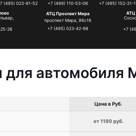
7 (495) 023-81-52
+7 (499) 110-53-06
+7 (495) 152-31-1
лово
АТЦ
АТЦ Проспект Мира
львар,
Сосно
проспект Мира, 96с16
+7 (495) 023-42-98
-25-26
+7 (4
 для автомобиля Mi
Цена в Руб.
от 1190 руб.