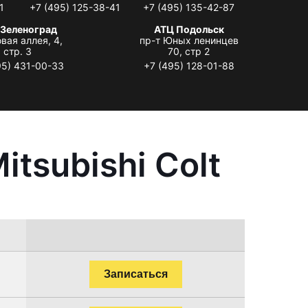
1
+7 (495) 125-38-41
+7 (495) 135-42-87
 Зеленоград
АТЦ Подольск
вая аллея, 4,
пр-т Юных ленинцев
стр. 3
70, стр 2
95) 431-00-33
+7 (495) 128-01-88
tsubishi Colt
Записаться