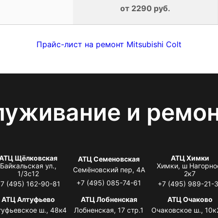
от 2290 руб.
Прайс-лист на ремонт Mitsubishi Colt
луживание и ремо
АТЦ Щёлковская
АТЦ Химки
АТЦ Семеновская
Байкальская ул.,
Химки, ш Нагорно
Семёновский пер, 4А
1/3с12
2к7
+7 (495) 085-74-61
7 (495) 162-90-81
+7 (495) 989-21-
АТЦ Алтуфьево
АТЦ Лобненская
АТЦ Очаково
туфьевское ш., 48к4
Лобненская, 17 стр.1
Очаковское ш., 10к