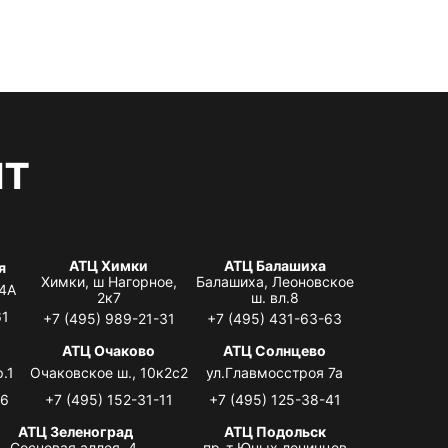
нт
АТЦ Химки
АТЦ Балашиха
я
Химки, ш Нагорное,
Балашиха, Леоновское
 4А
2к7
ш. вл.8
61
+7 (495) 989-21-31
+7 (495) 431-63-63
я
АТЦ Очаково
АТЦ Солнцево
.1
Очаковское ш., 10к2с2
ул.Главмосстроя 7а
06
+7 (495) 152-31-11
+7 (495) 125-38-41
АТЦ Зеленоград
АТЦ Подольск
Сосновая аллея, 4,
пр-т Юных ленинцев