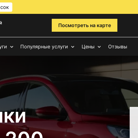
исок
й
Посмотреть на карте
уги
Популярные услуги
Цены
Отзывы
чки