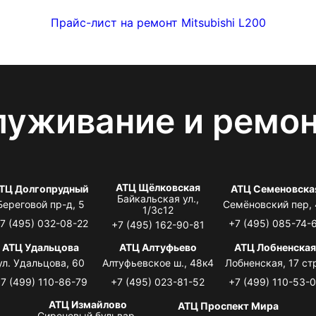
Прайс-лист на ремонт Mitsubishi L200
луживание и ремо
АТЦ Щёлковская
ТЦ Долгопрудный
АТЦ Семеновска
Байкальская ул.,
Береговой пр-д, 5
Семёновский пер,
1/3с12
7 (495) 032-08-22
+7 (495) 085-74-
+7 (495) 162-90-81
АТЦ Удальцова
АТЦ Алтуфьево
АТЦ Лобненска
ул. Удальцова, 60
Алтуфьевское ш., 48к4
Лобненская, 17 стр
7 (499) 110-86-79
+7 (495) 023-81-52
+7 (499) 110-53-
АТЦ Измайлово
АТЦ Проспект Мира
Сиреневый бульвар,