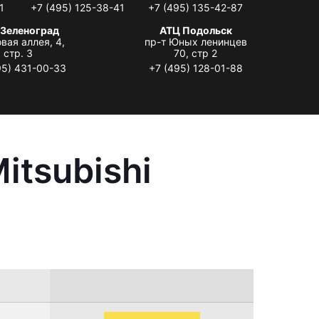
1
+7 (495) 125-38-41
+7 (495) 135-42-87
 Зеленоград
АТЦ Подольск
вая аллея, 4,
пр-т Юных ленинцев
стр. 3
70, стр 2
95) 431-00-33
+7 (495) 128-01-88
itsubishi