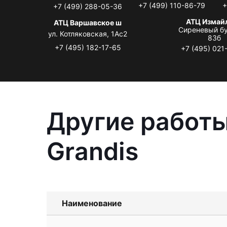
+7 (499) 110-86-79
+
+7 (499) 288-05-36
АТЦ Измай
АТЦ Варшавское ш
Сиреневый бу
ул. Котляковская, 1Ас2
83б
+7 (495) 182-17-65
+7 (495) 021
Другие работы
Grandis
Наименование