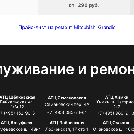
от 1290 руб.
Прайс-лист на ремонт Mitsubishi Grandis
луживание и ремо
АТЦ Щёлковская
АТЦ Химки
АТЦ Семеновская
Байкальская ул.,
Химки, ш Нагорно
Семёновский пер, 4А
1/3с12
2к7
+7 (495) 085-74-61
7 (495) 162-90-81
+7 (495) 989-21-
АТЦ Алтуфьево
АТЦ Лобненская
АТЦ Очаково
туфьевское ш., 48к4
Лобненская, 17 стр.1
Очаковское ш., 10к