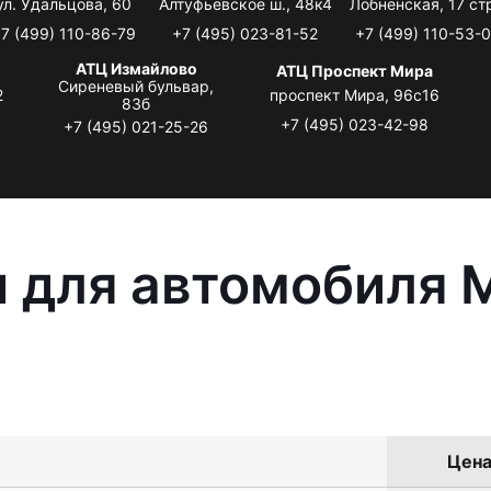
ул. Удальцова, 60
Алтуфьевское ш., 48к4
Лобненская, 17 стр
7 (499) 110-86-79
+7 (495) 023-81-52
+7 (499) 110-53-
АТЦ Измайлово
АТЦ Проспект Мира
Сиреневый бульвар,
2
проспект Мира, 96с16
83б
+7 (495) 023-42-98
+7 (495) 021-25-26
 для автомобиля M
Цена