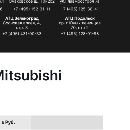
.1
Очаковское ш., 10к2с2
ул.Главмосстроя 7а
06
+7 (495) 152-31-11
+7 (495) 125-38-41
АТЦ Зеленоград
АТЦ Подольск
Сосновая аллея, 4,
пр-т Юных ленинцев
стр. 3
70, стр 2
+7 (495) 431-00-33
+7 (495) 128-01-88
itsubishi
 в Руб.