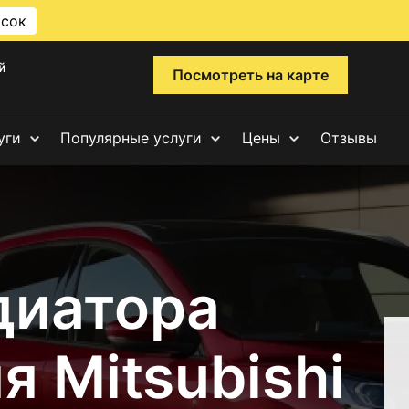
исок
й
Посмотреть на карте
уги
Популярные услуги
Цены
Отзывы
диатора
 Mitsubishi