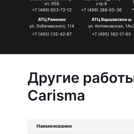
кт, 95Б
стр.8
+
+7 (499) 653-72-12
+7 (499) 288-05-36
АТЦ Раменки
АТЦ Варшавское ш
ул. Лобачевского, 114
ул. Котляковская, 1Ас
+7 (495) 135-42-87
+7 (495) 182-17-65
Другие работы
Carisma
Наименование