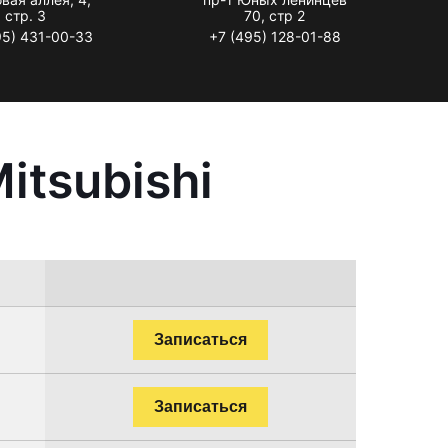
стр. 3
70, стр 2
95) 431-00-33
+7 (495) 128-01-88
itsubishi
Записаться
Записаться