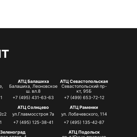
нт
АТЦ Балашиха
АТЦ Севастопольская
е,
Балашиха, Леоновское
Севастопольский пр-
ш. вл.8
кт, 95Б
31
+7 (495) 431-63-63
+7 (499) 653-72-12
АТЦ Солнцево
АТЦ Раменки
2с2
ул.Главмосстроя 7а
ул. Лобачевского, 114
1
+7 (495) 125-38-41
+7 (495) 135-42-87
 Зеленоград
АТЦ Подольск
вая аллея, 4,
пр-т Юных ленинцев