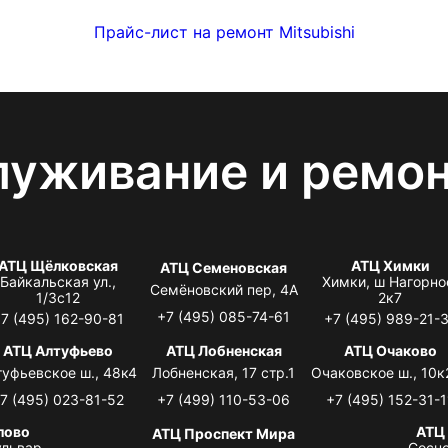
Прайс-лист на ремонт Mitsubishi
луживание и ремо
АТЦ Щёлковская
АТЦ Химки
АТЦ Семеновская
Байкальская ул.,
Химки, ш Нагорно
Семёновский пер, 4А
1/3с12
2к7
+7 (495) 085-74-61
7 (495) 162-90-81
+7 (495) 989-21-
АТЦ Алтуфьево
АТЦ Лобненская
АТЦ Очаково
туфьевское ш., 48к4
Лобненская, 17 стр.1
Очаковское ш., 10к
7 (495) 023-81-52
+7 (499) 110-53-06
+7 (495) 152-31-1
лово
АТЦ
АТЦ Проспект Мира
львар,
Сосно