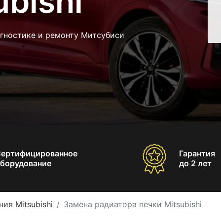
ubishi
агностике и ремонту Митсубиси
Сертифицированное
Гарантия
борудование
до 2 лет
ия Mitsubishi
Замена радиатора печки Mitsubishi