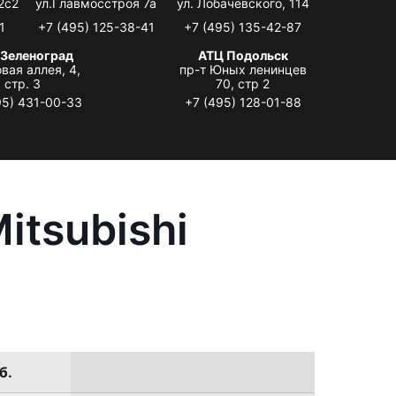
2с2
ул.Главмосстроя 7а
ул. Лобачевского, 114
1
+7 (495) 125-38-41
+7 (495) 135-42-87
 Зеленоград
АТЦ Подольск
вая аллея, 4,
пр-т Юных ленинцев
стр. 3
70, стр 2
95) 431-00-33
+7 (495) 128-01-88
itsubishi
б.