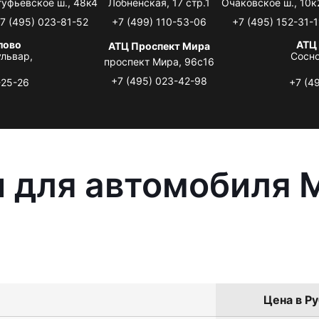
туфьевское ш., 48к4
Лобненская, 17 стр.1
Очаковское ш., 10к
7 (495) 023-81-52
+7 (499) 110-53-06
+7 (495) 152-31-1
лово
АТЦ
АТЦ Проспект Мира
львар,
Сосно
проспект Мира, 96с16
+7 (495) 023-42-98
-25-26
+7 (4
 для автомобиля M
Цена в Ру