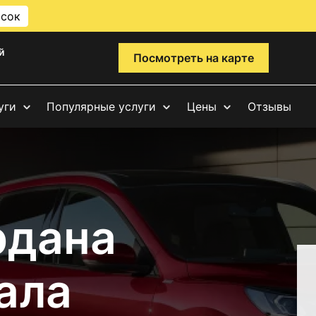
исок
й
Посмотреть на карте
уги
Популярные услуги
Цены
Отзывы
рдана
ала