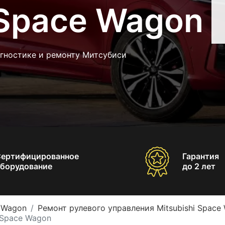
 Space Wagon
агностике и ремонту Митсубиси
Сертифицированное
Гарантия
борудование
до 2 лет
e Wagon
Ремонт рулевого управления Mitsubishi Space
 Space Wagon