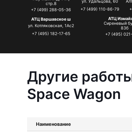
ул. Удальцова, 60
Ал
стр.8
+7 (499) 110-86-79
+
+7 (499) 288-05-36
АТЦ Измай
АТЦ Варшавское ш
Сиреневый бу
ул. Котляковская, 1Ас2
83б
+7 (495) 182-17-65
+7 (495) 021
Другие работы
Space Wagon
Наименование