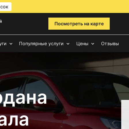
исок
й
Посмотреть на карте
уги
Популярные услуги
Цены
Отзывы
рдана
ала