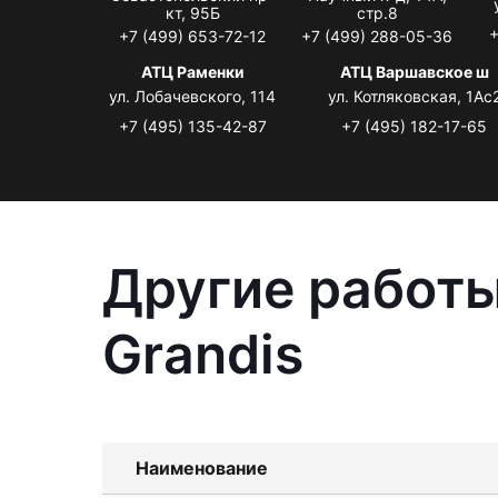
кт, 95Б
стр.8
+
+7 (499) 653-72-12
+7 (499) 288-05-36
АТЦ Раменки
АТЦ Варшавское ш
ул. Лобачевского, 114
ул. Котляковская, 1Ас
+7 (495) 135-42-87
+7 (495) 182-17-65
Другие работы
Grandis
Наименование