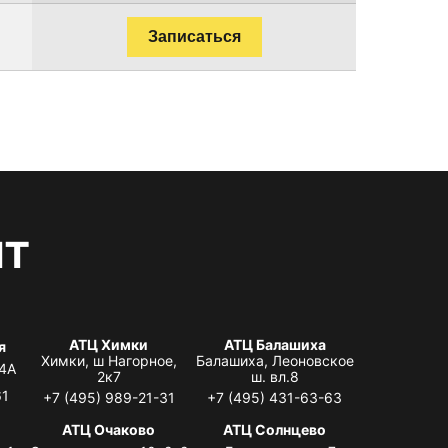
Записаться
нт
АТЦ Химки
АТЦ Балашиха
я
Химки, ш Нагорное,
Балашиха, Леоновское
 4А
2к7
ш. вл.8
61
+7 (495) 989-21-31
+7 (495) 431-63-63
я
АТЦ Очаково
АТЦ Солнцево