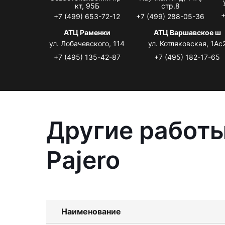
кт, 95Б
стр.8
+
+7 (499) 653-72-12
+7 (499) 288-05-36
АТЦ Раменки
АТЦ Варшавское ш
ул. Лобачевского, 114
ул. Котляковская, 1Ас
+7 (495) 135-42-87
+7 (495) 182-17-65
Другие работы
Pajero
Наименование