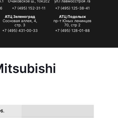
.1
Очаковское ш., 10к2с2
ул.Главмосстроя 7а
06
+7 (495) 152-31-11
+7 (495) 125-38-41
АТЦ Зеленоград
АТЦ Подольск
Сосновая аллея, 4,
пр-т Юных ленинцев
стр. 3
70, стр 2
+7 (495) 431-00-33
+7 (495) 128-01-88
itsubishi
б.