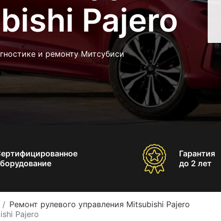
bishi Pajero
агностике и ремонту Митсубиси
Сертифицированное
Гарантия
борудование
до 2 лет
Ремонт рулевого управления Mitsubishi Pajero
shi Pajero