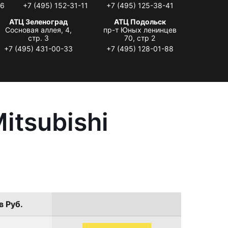
06
+7 (495) 152-31-11
+7 (495) 125-38-41
АТЦ Зеленоград
АТЦ Подольск
Сосновая аллея, 4,
пр-т Юных ленинцев
стр. 3
70, стр 2
+7 (495) 431-00-33
+7 (495) 128-01-88
itsubishi
в Руб.