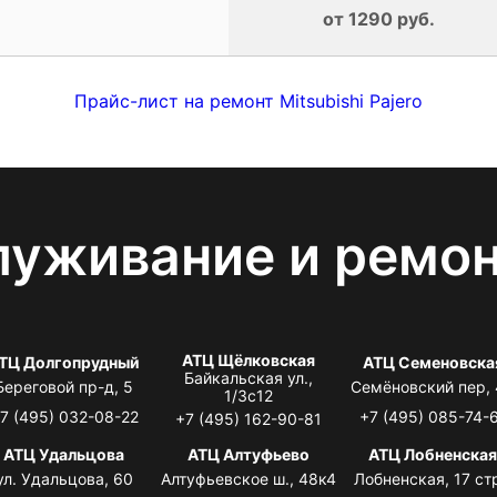
от 1290 руб.
Прайс-лист на ремонт Mitsubishi Pajero
луживание и ремо
АТЦ Щёлковская
ТЦ Долгопрудный
АТЦ Семеновска
Байкальская ул.,
Береговой пр-д, 5
Семёновский пер,
1/3с12
7 (495) 032-08-22
+7 (495) 085-74-
+7 (495) 162-90-81
АТЦ Удальцова
АТЦ Алтуфьево
АТЦ Лобненска
ул. Удальцова, 60
Алтуфьевское ш., 48к4
Лобненская, 17 стр