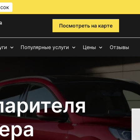
исок
й
Посмотреть на карте
уги
Популярные услуги
Цены
Отзывы
парителя
ера