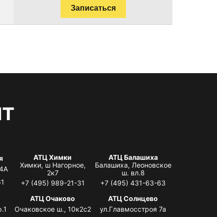
Записаться
нт
АТЦ Химки
АТЦ Балашиха
я
Химки, ш Нагорное,
Балашиха, Леоновское
 4А
2к7
ш. вл.8
61
+7 (495) 989-21-31
+7 (495) 431-63-63
я
АТЦ Очаково
АТЦ Солнцево
.1
Очаковское ш., 10к2с2
ул.Главмосстроя 7а