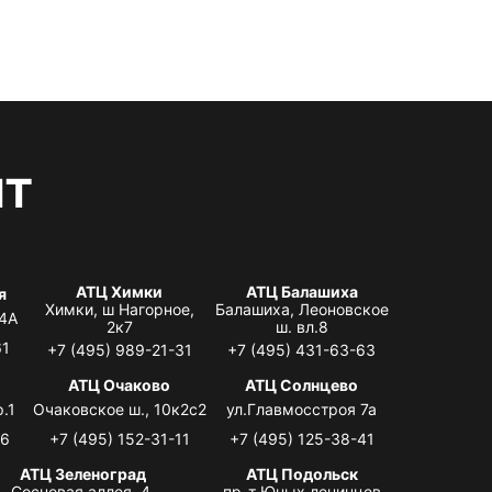
нт
АТЦ Химки
АТЦ Балашиха
я
Химки, ш Нагорное,
Балашиха, Леоновское
 4А
2к7
ш. вл.8
61
+7 (495) 989-21-31
+7 (495) 431-63-63
я
АТЦ Очаково
АТЦ Солнцево
.1
Очаковское ш., 10к2с2
ул.Главмосстроя 7а
06
+7 (495) 152-31-11
+7 (495) 125-38-41
АТЦ Зеленоград
АТЦ Подольск
Сосновая аллея, 4,
пр-т Юных ленинцев