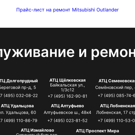
Прайс-лист на ремонт Mitsubishi Outlander
луживание и ремо
АТЦ Щёлковская
ТЦ Долгопрудный
АТЦ Семеновска
Байкальская ул.,
Береговой пр-д, 5
Семёновский пер,
1/3с12
7 (495) 032-08-22
+7 (495) 085-74-
+7 (495) 162-90-81
АТЦ Удальцова
АТЦ Алтуфьево
АТЦ Лобненска
ул. Удальцова, 60
Алтуфьевское ш., 48к4
Лобненская, 17 стр
7 (499) 110-86-79
+7 (495) 023-81-52
+7 (499) 110-53-
АТЦ Измайлово
АТЦ Проспект Мира
Сиреневый бульвар,