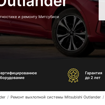
Outlander
агностике и ремонту Митсубиси
Сертифицированное
Гарантия
борудование
до 2 лет
der
Ремонт выхлопной системы Mitsubishi Outlander