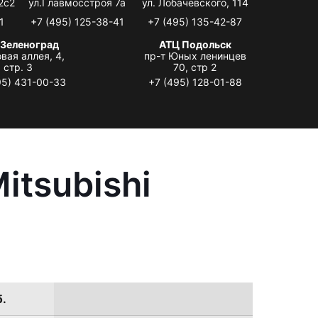
2с2
ул.Главмосстроя 7а
ул. Лобачевского, 114
1
+7 (495) 125-38-41
+7 (495) 135-42-87
 Зеленоград
АТЦ Подольск
вая аллея, 4,
пр-т Юных ленинцев
стр. 3
70, стр 2
95) 431-00-33
+7 (495) 128-01-88
itsubishi
б.