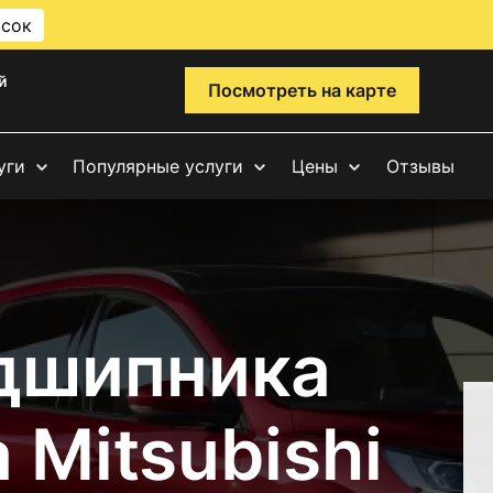
исок
й
Посмотреть на карте
уги
Популярные услуги
Цены
Отзывы
дшипника
 Mitsubishi