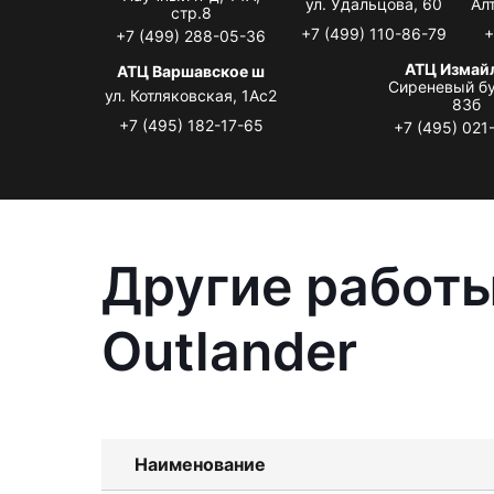
ул. Удальцова, 60
Ал
стр.8
+7 (499) 110-86-79
+
+7 (499) 288-05-36
АТЦ Измай
АТЦ Варшавское ш
Сиреневый бу
ул. Котляковская, 1Ас2
83б
+7 (495) 182-17-65
+7 (495) 021
Другие работы
Outlander
Наименование