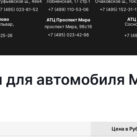
туфьевское ш., 48к4
Лобненская, 17 стр.1
Очаковское ш., 10к
7 (495) 023-81-52
+7 (499) 110-53-06
+7 (495) 152-31-1
лово
АТЦ
АТЦ Проспект Мира
львар,
Сосно
проспект Мира, 96с16
+7 (495) 023-42-98
-25-26
+7 (4
 для автомобиля M
Цена в Ру