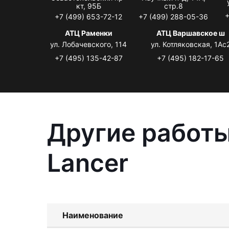
кт, 95Б
стр.8
+
+7 (499) 653-72-12
+7 (499) 288-05-36
АТЦ Раменки
АТЦ Варшавское ш
ул. Лобачевского, 114
ул. Котляковская, 1Ас
+7 (495) 135-42-87
+7 (495) 182-17-65
Другие работы
Lancer
Наименование