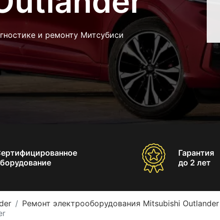
Outlander
агностике и ремонту Митсубиси
Сертифицированное
Гарантия
борудование
до 2 лет
der
Ремонт электрооборудования Mitsubishi Outlander
er