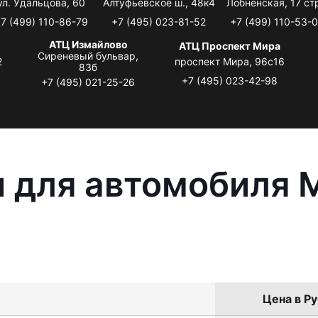
ул. Удальцова, 60
Алтуфьевское ш., 48к4
Лобненская, 17 стр
7 (499) 110-86-79
+7 (495) 023-81-52
+7 (499) 110-53-
АТЦ Измайлово
АТЦ Проспект Мира
Сиреневый бульвар,
2
проспект Мира, 96с16
83б
+7 (495) 023-42-98
+7 (495) 021-25-26
 для автомобиля M
Цена в Ру