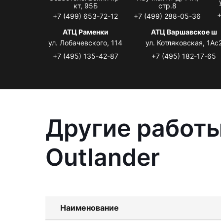
кт, 95Б
стр.8
+
+7 (499) 653-72-12
+7 (499) 288-05-36
АТЦ Раменки
АТЦ Варшавское ш
ул. Лобачевского, 114
ул. Котляковская, 1Ас
+7 (495) 135-42-87
+7 (495) 182-17-65
Другие работы
Outlander
Наименование