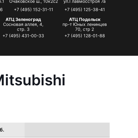
.1
Очаковское ш., 10к2с2
ул.Главмосстроя 7а
06
+7 (495) 152-31-11
+7 (495) 125-38-41
АТЦ Зеленоград
АТЦ Подольск
Сосновая аллея, 4,
пр-т Юных ленинцев
стр. 3
70, стр 2
+7 (495) 431-00-33
+7 (495) 128-01-88
itsubishi
б.