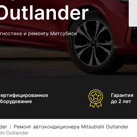
Outlander
агностике и ремонту Митсубиси
Сертифицированное
Гарантия
борудование
до 2 лет
der
Ремонт автокондиционера Mitsubishi Outlander
i Outlander