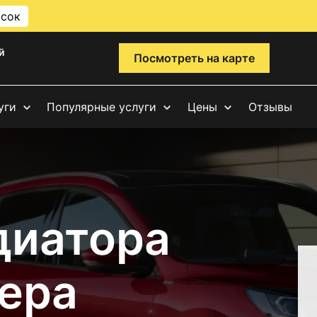
исок
й
Посмотреть на карте
уги
Популярные услуги
Цены
Отзывы
диатора
ера