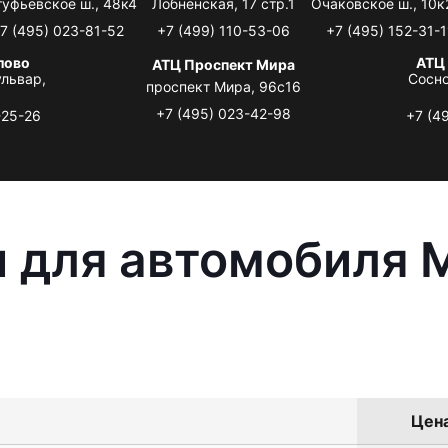
туфьевское ш., 48к4
Лобненская, 17 стр.1
Очаковское ш., 10к
7 (495) 023-81-52
+7 (499) 110-53-06
+7 (495) 152-31-1
лово
АТЦ
АТЦ Проспект Мира
львар,
Сосно
проспект Мира, 96с16
+7 (495) 023-42-98
-25-26
+7 (4
 для автомобиля M
Цена