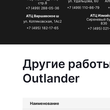
ул. Удальцова, 60
Ал
стр.8
+7 (499) 110-86-79
+
+7 (499) 288-05-36
АТЦ Измай
АТЦ Варшавское ш
Сиреневый бу
ул. Котляковская, 1Ас2
83б
+7 (495) 182-17-65
+7 (495) 021
Другие работы
Outlander
Наименование