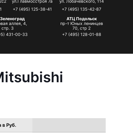
2с2
ул.Главмосстроя 7а
ул. Лобачевского, 114
1
+7 (495) 125-38-41
+7 (495) 135-42-87
 Зеленоград
АТЦ Подольск
вая аллея, 4,
пр-т Юных ленинцев
стр. 3
70, стр 2
95) 431-00-33
+7 (495) 128-01-88
itsubishi
 в Руб.