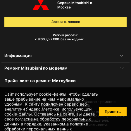
Сервис Mitsubishi в
Москве
Заказать звонок
Режим работы:
с 9:00 до 21:00
без выходных
Информация
Ремонт Mitsubishi по моделям
Прайс-лист на ремонт Митсубиси
Сайт использует cookie-файлы, чтобы сделать
ваше пребывание на нем максимально
© 2010-2026
Автосервисы Mitsubishi в Москве – ремонт и
удобным. К cайту подключен сервис веб-
обслуживание автомобилей
аналитики Яндекс.Метрика, использующий
Принять
Использование товарного знака и логотипов бренда происходит
cookie-файлы
. Оставаясь на сайте, вы даете
исключительно в информационных целях не является нарушением и
свое
согласие на обработку персональных
не требует получения согласия правообладателя.
данных
в порядке, указанном в
политике
Защита данных и политика конфиденциальности.
обработки персональных данных