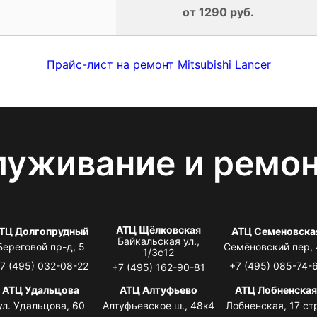
от 1290 руб.
Прайс-лист на ремонт Mitsubishi Lancer
луживание и ремо
АТЦ Щёлковская
ТЦ Долгопрудный
АТЦ Семеновска
Байкальская ул.,
Береговой пр-д, 5
Семёновский пер,
1/3с12
7 (495) 032-08-22
+7 (495) 085-74-
+7 (495) 162-90-81
АТЦ Удальцова
АТЦ Алтуфьево
АТЦ Лобненска
ул. Удальцова, 60
Алтуфьевское ш., 48к4
Лобненская, 17 стр