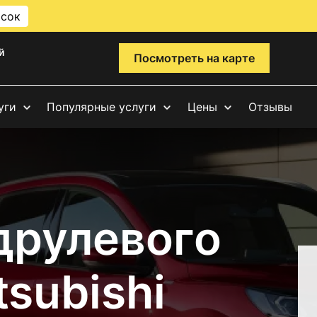
исок
й
Посмотреть на карте
уги
Популярные услуги
Цены
Отзывы
друлевого
subishi