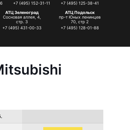
06
+7 (495) 152-31-11
+7 (495) 125-38-41
АТЦ Зеленоград
АТЦ Подольск
Сосновая аллея, 4,
пр-т Юных ленинцев
стр. 3
70, стр 2
+7 (495) 431-00-33
+7 (495) 128-01-88
itsubishi
.