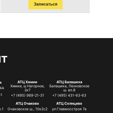
Записаться
нт
АТЦ Химки
АТЦ Балашиха
я
Химки, ш Нагорное,
Балашиха, Леоновское
 4А
2к7
ш. вл.8
61
+7 (495) 989-21-31
+7 (495) 431-63-63
я
АТЦ Очаково
АТЦ Солнцево
.1
Очаковское ш., 10к2с2
ул.Главмосстроя 7а