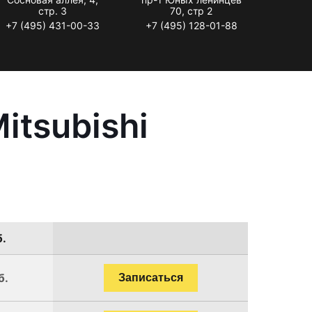
стр. 3
70, стр 2
+7 (495) 431-00-33
+7 (495) 128-01-88
itsubishi
б.
б.
Записаться