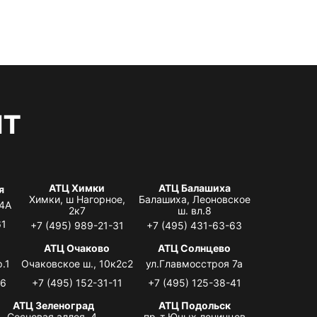
нт
АТЦ Химки
АТЦ Балашиха
я
Химки, ш Нагорное,
Балашиха, Леоновское
 4А
2к7
ш. вл.8
61
+7 (495) 989-21-31
+7 (495) 431-63-63
я
АТЦ Очаково
АТЦ Солнцево
.1
Очаковское ш., 10к2с2
ул.Главмосстроя 7а
06
+7 (495) 152-31-11
+7 (495) 125-38-41
АТЦ Зеленоград
АТЦ Подольск
Сосновая аллея, 4,
пр-т Юных ленинцев