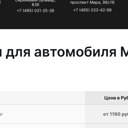
2
проспект Мира, 96с16
83б
+7 (495) 023-42-98
+7 (495) 021-25-26
 для автомобиля M
Цена в Ру
er
от 1190 ру