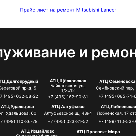
Прайс-лист на ремонт Mitsubishi Lancer
луживание и ремо
АТЦ Щёлковская
ТЦ Долгопрудный
АТЦ Семеновска
Байкальская ул.,
Береговой пр-д, 5
Семёновский пер,
1/3с12
7 (495) 032-08-22
+7 (495) 085-74-
+7 (495) 162-90-81
АТЦ Удальцова
АТЦ Алтуфьево
АТЦ Лобненска
ул. Удальцова, 60
Алтуфьевское ш., 48к4
Лобненская, 17 стр
7 (499) 110-86-79
+7 (495) 023-81-52
+7 (499) 110-53-
АТЦ Измайлово
АТЦ Проспект Мира
Сиреневый бульвар,