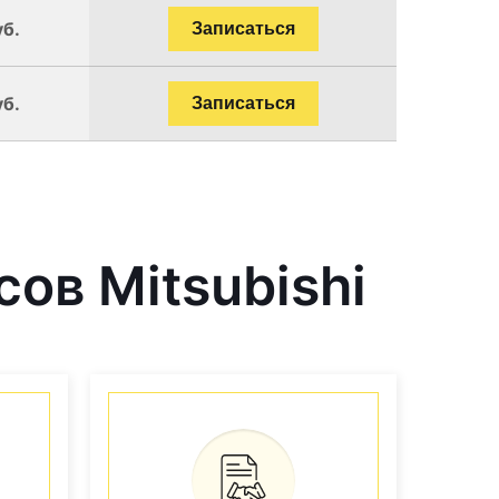
уб.
Записаться
уб.
Записаться
ов Mitsubishi