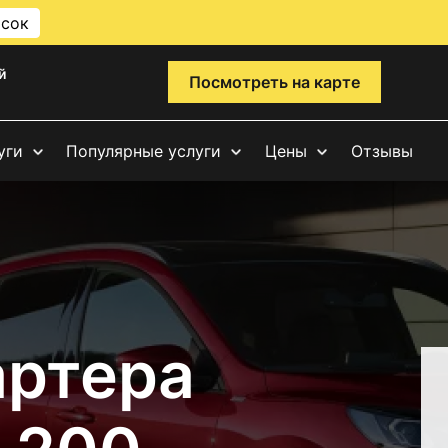
исок
й
Посмотреть на карте
уги
Популярные услуги
Цены
Отзывы
артера