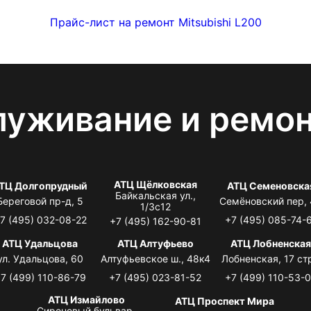
Прайс-лист на ремонт Mitsubishi L200
луживание и ремо
АТЦ Щёлковская
ТЦ Долгопрудный
АТЦ Семеновска
Байкальская ул.,
Береговой пр-д, 5
Семёновский пер,
1/3с12
7 (495) 032-08-22
+7 (495) 085-74-
+7 (495) 162-90-81
АТЦ Удальцова
АТЦ Алтуфьево
АТЦ Лобненска
ул. Удальцова, 60
Алтуфьевское ш., 48к4
Лобненская, 17 стр
7 (499) 110-86-79
+7 (495) 023-81-52
+7 (499) 110-53-
АТЦ Измайлово
АТЦ Проспект Мира
Сиреневый бульвар,