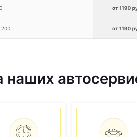
0
от 1190 р
L200
от 1190 р
наших автосервис