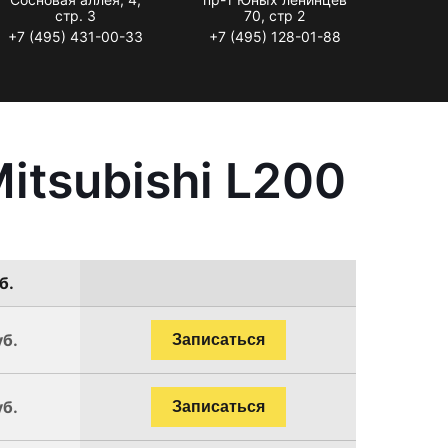
стр. 3
70, стр 2
+7 (495) 431-00-33
+7 (495) 128-01-88
itsubishi L200
б.
уб.
Записаться
уб.
Записаться