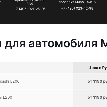
2
проспект Мира, 96с16
83б
+7 (495) 023-42-98
+7 (495) 021-25-26
 для автомобиля M
Цена в Ру
bishi L200
от 1190 р
i L200
от 1190 р