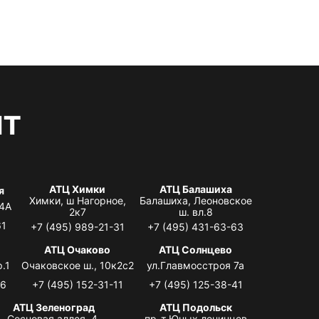
нт
АТЦ Химки
АТЦ Балашиха
я
Химки, ш Нагорное,
Балашиха, Леоновское
 4А
2к7
ш. вл.8
61
+7 (495) 989-21-31
+7 (495) 431-63-63
я
АТЦ Очаково
АТЦ Солнцево
.1
Очаковское ш., 10к2с2
ул.Главмосстроя 7а
06
+7 (495) 152-31-11
+7 (495) 125-38-41
АТЦ Зеленоград
АТЦ Подольск
Сосновая аллея, 4,
пр-т Юных ленинцев