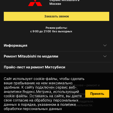
Москве
Заказать звонок
Режим работы:
с 9:00 до 21:00
без выходных
Информация
Ремонт Mitsubishi по моделям
Прайс-лист на ремонт Митсубиси
Сайт использует cookie-файлы, чтобы сделать
ваше пребывание на нем максимально
© 2010-2026
Автосервисы Mitsubishi в Москве – ремонт и
удобным. К cайту подключен сервис веб-
обслуживание автомобилей
аналитики Яндекс.Метрика, использующий
Принять
Использование товарного знака и логотипов бренда происходит
cookie-файлы
. Оставаясь на сайте, вы даете
исключительно в информационных целях не является нарушением и
свое
согласие на обработку персональных
не требует получения согласия правообладателя.
данных
в порядке, указанном в
политике
Защита данных и политика конфиденциальности.
обработки персональных данных