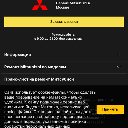
Сервис Mitsubishi в
Москве
Заказать звонок
Режим работы:
с 9:00 до 21:00
без выходных
Информация
Ремонт Mitsubishi по моделям
Прайс-лист на ремонт Митсубиси
Сайт использует cookie-файлы, чтобы сделать
ваше пребывание на нем максимально
© 2010-2026
Автосервисы Mitsubishi в Москве – ремонт и
удобным. К cайту подключен сервис веб-
обслуживание автомобилей
аналитики Яндекс.Метрика, использующий
Принять
Использование товарного знака и логотипов бренда происходит
cookie-файлы
. Оставаясь на сайте, вы даете
исключительно в информационных целях не является нарушением и
свое
согласие на обработку персональных
не требует получения согласия правообладателя.
данных
в порядке, указанном в
политике
Защита данных и политика конфиденциальности.
обработки персональных данных