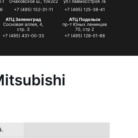
.1
Очаковское ш., 10к2с2
ул.Главмосстроя 7а
06
+7 (495) 152-31-11
+7 (495) 125-38-41
АТЦ Зеленоград
АТЦ Подольск
Сосновая аллея, 4,
пр-т Юных ленинцев
стр. 3
70, стр 2
+7 (495) 431-00-33
+7 (495) 128-01-88
itsubishi
б.