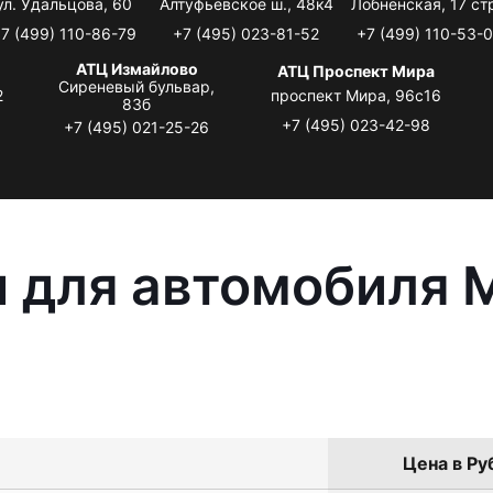
ул. Удальцова, 60
Алтуфьевское ш., 48к4
Лобненская, 17 стр
7 (499) 110-86-79
+7 (495) 023-81-52
+7 (499) 110-53-
АТЦ Измайлово
АТЦ Проспект Мира
Сиреневый бульвар,
2
проспект Мира, 96с16
83б
+7 (495) 023-42-98
+7 (495) 021-25-26
 для автомобиля M
Цена в Ру