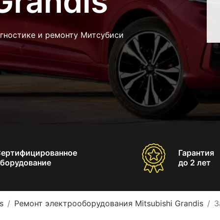
Grandis
агностике и ремонту Митсубиси
Сертифицированное
Гарантия
борудование
до 2 лет
s
Ремонт электрооборудования Mitsubishi Grandis
З