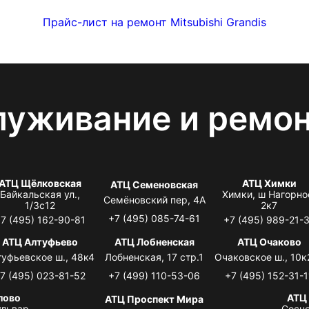
Прайс-лист на ремонт Mitsubishi Grandis
луживание и ремо
АТЦ Щёлковская
АТЦ Химки
АТЦ Семеновская
Байкальская ул.,
Химки, ш Нагорно
Семёновский пер, 4А
1/3с12
2к7
+7 (495) 085-74-61
7 (495) 162-90-81
+7 (495) 989-21-
АТЦ Алтуфьево
АТЦ Лобненская
АТЦ Очаково
туфьевское ш., 48к4
Лобненская, 17 стр.1
Очаковское ш., 10к
7 (495) 023-81-52
+7 (499) 110-53-06
+7 (495) 152-31-1
лово
АТЦ
АТЦ Проспект Мира
львар,
Сосно