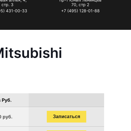
стр. 3
70, стр 2
95) 431-00-33
+7 (495) 128-01-88
itsubishi
 Руб.
0 руб.
Записаться