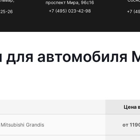
проспект Мира, 96с16
+7 (495) 023-42-98
-25-26
+7 (4
 для автомобиля M
Цена в
itsubishi Grandis
от 119