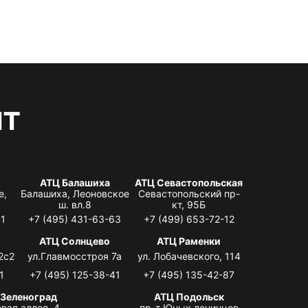
нт
АТЦ Балашиха
АТЦ Севастопольская
е,
Балашиха, Леоновское
Севастопольский пр-
ш. вл.8
кт, 95Б
31
+7 (495) 431-63-63
+7 (499) 653-72-12
АТЦ Солнцево
АТЦ Раменки
2с2
ул.Главмосстроя 7а
ул. Лобачевского, 114
1
+7 (495) 125-38-41
+7 (495) 135-42-87
 Зеленоград
АТЦ Подольск
вая аллея, 4,
пр-т Юных ленинцев