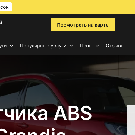
исок
й
Посмотреть на карте
уги
Популярные услуги
Цены
Отзывы
тчика ABS