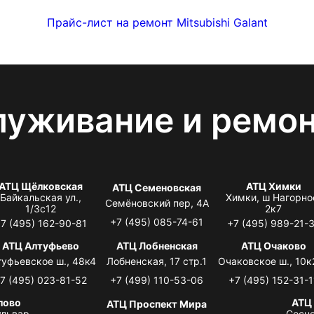
Прайс-лист на ремонт Mitsubishi Galant
луживание и ремо
АТЦ Щёлковская
АТЦ Химки
АТЦ Семеновская
Байкальская ул.,
Химки, ш Нагорно
Семёновский пер, 4А
1/3с12
2к7
+7 (495) 085-74-61
7 (495) 162-90-81
+7 (495) 989-21-
АТЦ Алтуфьево
АТЦ Лобненская
АТЦ Очаково
туфьевское ш., 48к4
Лобненская, 17 стр.1
Очаковское ш., 10к
7 (495) 023-81-52
+7 (499) 110-53-06
+7 (495) 152-31-1
лово
АТЦ
АТЦ Проспект Мира
львар,
Сосно