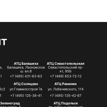
нт
АТЦ Балашиха
АТЦ Севастопольская
е,
Балашиха, Леоновское
Севастопольский пр-
ш. вл.8
кт, 95Б
31
+7 (495) 431-63-63
+7 (499) 653-72-12
АТЦ Солнцево
АТЦ Раменки
2с2
ул.Главмосстроя 7а
ул. Лобачевского, 114
1
+7 (495) 125-38-41
+7 (495) 135-42-87
 Зеленоград
АТЦ Подольск
вая аллея, 4,
пр-т Юных ленинцев