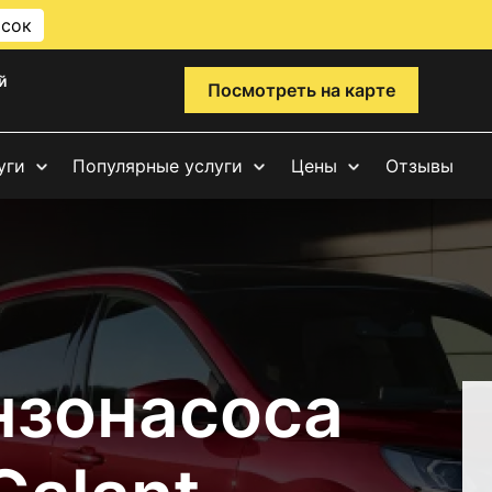
исок
й
Посмотреть на карте
уги
Популярные услуги
Цены
Отзывы
нзонасоса