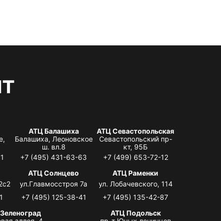
нт
АТЦ Балашиха
АТЦ Севастопольская
е,
Балашиха, Леоновское
Севастопольский пр-
ш. вл.8
кт, 95Б
31
+7 (495) 431-63-63
+7 (499) 653-72-12
АТЦ Солнцево
АТЦ Раменки
2с2
ул.Главмосстроя 7а
ул. Лобачевского, 114
1
+7 (495) 125-38-41
+7 (495) 135-42-87
 Зеленоград
АТЦ Подольск
вая аллея, 4,
пр-т Юных ленинцев