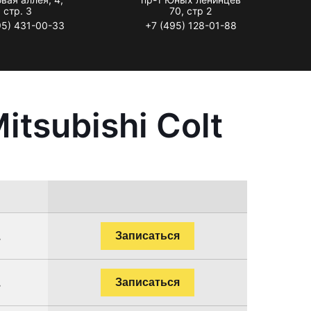
стр. 3
70, стр 2
95) 431-00-33
+7 (495) 128-01-88
tsubishi Colt
.
Записаться
.
Записаться