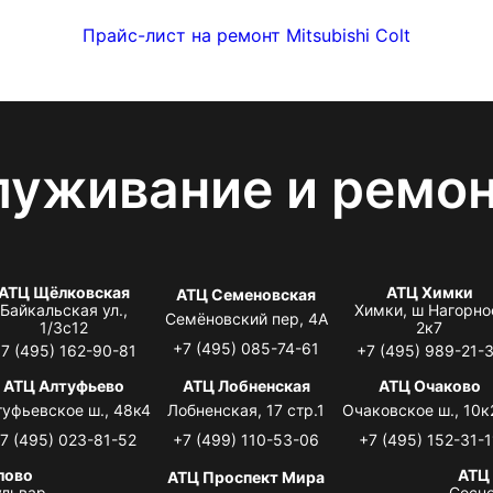
Прайс-лист на ремонт Mitsubishi Colt
луживание и ремо
АТЦ Щёлковская
АТЦ Химки
АТЦ Семеновская
Байкальская ул.,
Химки, ш Нагорно
Семёновский пер, 4А
1/3с12
2к7
+7 (495) 085-74-61
7 (495) 162-90-81
+7 (495) 989-21-
АТЦ Алтуфьево
АТЦ Лобненская
АТЦ Очаково
туфьевское ш., 48к4
Лобненская, 17 стр.1
Очаковское ш., 10к
7 (495) 023-81-52
+7 (499) 110-53-06
+7 (495) 152-31-1
лово
АТЦ
АТЦ Проспект Мира
львар,
Сосно