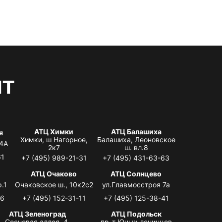
нт
АТЦ Химки
АТЦ Балашиха
я
Химки, ш Нагорное,
Балашиха, Леоновское
 4А
2к7
ш. вл.8
61
+7 (495) 989-21-31
+7 (495) 431-63-63
я
АТЦ Очаково
АТЦ Солнцево
.1
Очаковское ш., 10к2с2
ул.Главмосстроя 7а
06
+7 (495) 152-31-11
+7 (495) 125-38-41
АТЦ Зеленоград
АТЦ Подольск
Сосновая аллея, 4,
пр-т Юных ленинцев