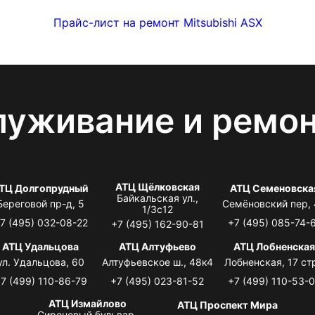
Прайс-лист на ремонт Mitsubishi ASX
луживание и ремо
АТЦ Щёлковская
ТЦ Долгопрудный
АТЦ Семеновска
Байкальская ул.,
Береговой пр-д, 5
Семёновский пер,
1/3с12
7 (495) 032-08-22
+7 (495) 085-74-
+7 (495) 162-90-81
АТЦ Удальцова
АТЦ Алтуфьево
АТЦ Лобненска
ул. Удальцова, 60
Алтуфьевское ш., 48к4
Лобненская, 17 стр
7 (499) 110-86-79
+7 (495) 023-81-52
+7 (499) 110-53-
АТЦ Измайлово
АТЦ Проспект Мира
Сиреневый бульвар,