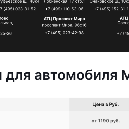
туфьевское ш., 48к4
Лобненская, 17 стр.1
Очаковское ш., 10к
7 (495) 023-81-52
+7 (499) 110-53-06
+7 (495) 152-31-1
лово
АТЦ
АТЦ Проспект Мира
львар,
Сосно
проспект Мира, 96с16
+7 (495) 023-42-98
-25-26
+7 (4
 для автомобиля M
Цена в Руб.
от 1190 руб.