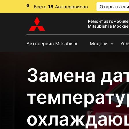
Всего
18
Автосервисов
Открыть сп
Ремонт автомобиле
Mitsubishi в Москве
Автосервис Mitsubishi
Модели
Усл
Замена да
температу
охлаждаю