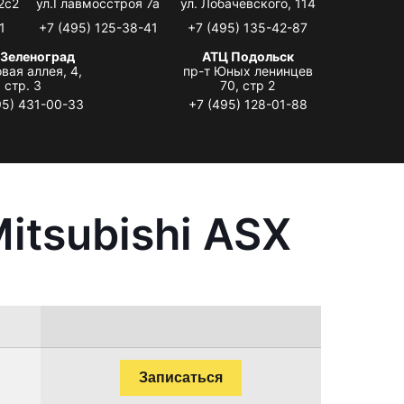
2с2
ул.Главмосстроя 7а
ул. Лобачевского, 114
1
+7 (495) 125-38-41
+7 (495) 135-42-87
 Зеленоград
АТЦ Подольск
вая аллея, 4,
пр-т Юных ленинцев
стр. 3
70, стр 2
95) 431-00-33
+7 (495) 128-01-88
itsubishi ASX
Записаться