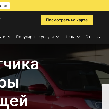
исок
й
Посмотреть на карте
уги
Популярные услуги
Цены
Отзывы
тчика
ры
щей