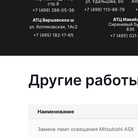
ул. Удальцова, 60
Ал
стр.8
+7 (499) 110-86-79
+
+7 (499) 288-05-36
АТЦ Измай
АТЦ Варшавское ш
Сиреневый бу
ул. Котляковская, 1Ас2
83б
+7 (495) 182-17-65
+7 (495) 021
Другие работы
Наименование
Замена ламп освещения Mitsubishi ASX