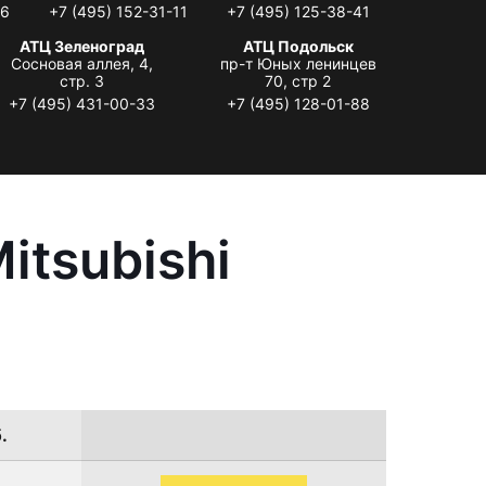
06
+7 (495) 152-31-11
+7 (495) 125-38-41
АТЦ Зеленоград
АТЦ Подольск
Сосновая аллея, 4,
пр-т Юных ленинцев
стр. 3
70, стр 2
+7 (495) 431-00-33
+7 (495) 128-01-88
itsubishi
.