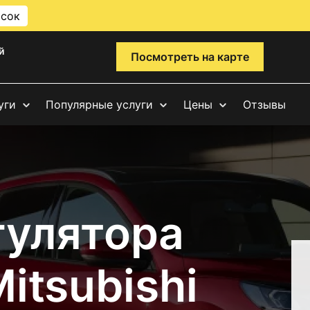
исок
й
Посмотреть на карте
уги
Популярные услуги
Цены
Отзывы
гулятора
itsubishi