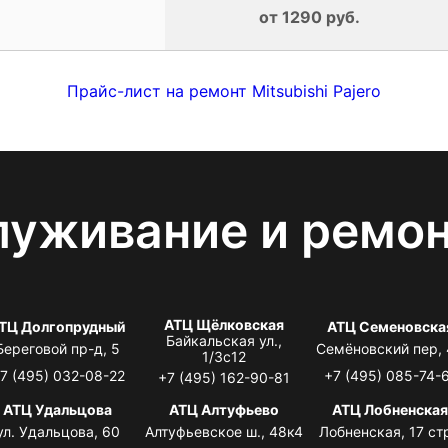
от 1290 руб.
Прайс-лист на ремонт Mitsubishi Pajero
луживание и ремо
АТЦ Щёлковская
ТЦ Долгопрудный
АТЦ Семеновска
Байкальская ул.,
Береговой пр-д, 5
Семёновский пер,
1/3с12
7 (495) 032-08-22
+7 (495) 085-74-
+7 (495) 162-90-81
АТЦ Удальцова
АТЦ Алтуфьево
АТЦ Лобненска
ул. Удальцова, 60
Алтуфьевское ш., 48к4
Лобненская, 17 стр