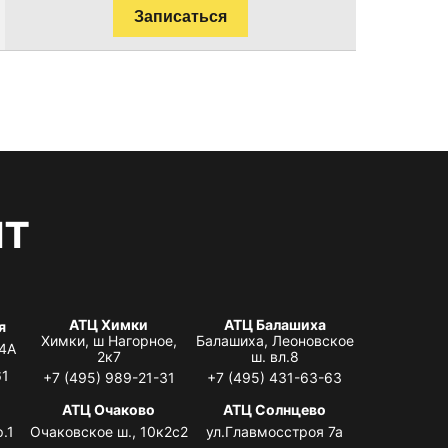
Записаться
нт
АТЦ Химки
АТЦ Балашиха
я
Химки, ш Нагорное,
Балашиха, Леоновское
 4А
2к7
ш. вл.8
61
+7 (495) 989-21-31
+7 (495) 431-63-63
я
АТЦ Очаково
АТЦ Солнцево
.1
Очаковское ш., 10к2с2
ул.Главмосстроя 7а