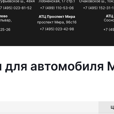
туфьевское ш., 48к4
Лобненская, 17 стр.1
Очаковское ш., 10к
7 (495) 023-81-52
+7 (499) 110-53-06
+7 (495) 152-31-1
лово
АТЦ
АТЦ Проспект Мира
львар,
Сосно
проспект Мира, 96с16
+7 (495) 023-42-98
-25-26
+7 (4
 для автомобиля M
Ц