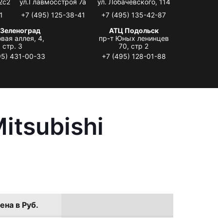
2с2
ул.Главмосстроя 7а
ул. Лобачевского, 114
1
+7 (495) 125-38-41
+7 (495) 135-42-87
 Зеленоград
АТЦ Подольск
вая аллея, 4,
пр-т Юных ленинцев
стр. 3
70, стр 2
95) 431-00-33
+7 (495) 128-01-88
itsubishi
ена в Руб.