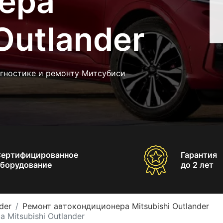
ера
Outlander
агностике и ремонту Митсубиси
Сертифицированное
Гарантия
борудование
до 2 лет
der
Ремонт автокондиционера Mitsubishi Outlander
Mitsubishi Outlander