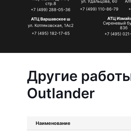
ул. Удальцова, 60
Ал
стр.8
+7 (499) 110-86-79
+
+7 (499) 288-05-36
АТЦ Измай
АТЦ Варшавское ш
Сиреневый бу
ул. Котляковская, 1Ас2
83б
+7 (495) 182-17-65
+7 (495) 021
Другие работы
Outlander
Наименование