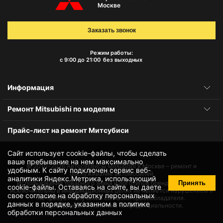
Москве
Заказать звонок
Режим работы:
с 9:00 до 21:00
без выходных
Информация
Ремонт Mitsubishi по моделям
Прайс-лист на ремонт Митсубиси
Сайт использует cookie-файлы, чтобы сделать
ваше пребывание на нем максимально
© 2010-2026
Автосервисы Mitsubishi в Москве – ремонт и
удобным. К cайту подключен сервис веб-
обслуживание автомобилей
аналитики Яндекс.Метрика, использующий
Принять
Использование товарного знака и логотипов бренда происходит
cookie-файлы
. Оставаясь на сайте, вы даете
исключительно в информационных целях не является нарушением и
свое
согласие на обработку персональных
не требует получения согласия правообладателя.
данных
в порядке, указанном в
политике
Защита данных и политика конфиденциальности.
обработки персональных данных