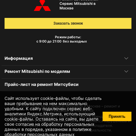
Сервис Mitsubishi в
Москве
Заказать звонок
Режим работы:
с 9:00 до 21:00
без выходных
Информация
Ремонт Mitsubishi по моделям
Прайс-лист на ремонт Митсубиси
Сайт использует cookie-файлы, чтобы сделать
ваше пребывание на нем максимально
© 2010-2026
Автосервисы Mitsubishi в Москве – ремонт и
удобным. К cайту подключен сервис веб-
обслуживание автомобилей
аналитики Яндекс.Метрика, использующий
Принять
Использование товарного знака и логотипов бренда происходит
cookie-файлы
. Оставаясь на сайте, вы даете
исключительно в информационных целях не является нарушением и
свое
согласие на обработку персональных
не требует получения согласия правообладателя.
данных
в порядке, указанном в
политике
Защита данных и политика конфиденциальности.
обработки персональных данных