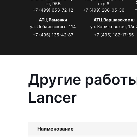
кт, 95Б
стр.8
+
+7 (499) 653-72-12
+7 (499) 288-05-36
АТЦ Раменки
АТЦ Варшавское ш
ул. Лобачевского, 114
ул. Котляковская, 1Ас
+7 (495) 135-42-87
+7 (495) 182-17-65
Другие работы
Lancer
Наименование