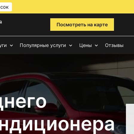
исок
й
Посмотреть на карте
уги
Популярные услуги
Цены
Отзывы
днего
ондиционера